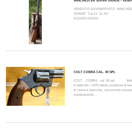
WINCHESTER SUPER GRADE - VEN
VENDUTO SOVRAPPOSTO WINCHES
GRADE" Cal.12 2e 3
K315423-K21841
COLT COBRA CAL. 38 SPL
COLT COBRA cal. 38 spl Matr. 
in Italia AA = 1976 ottime condizioni di m
in canna a specchio, carrozzeria vissut
esteticamente...