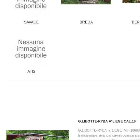
SAVAGE
BREDA
BER
ATIS
G.LIBOTTE-RYBA A’ LIEGE CAL.16
G.LIBOTTE-RYBA a’ LIEGE Mtr. 16688 
transizionale avancarica-retrocarica a sp