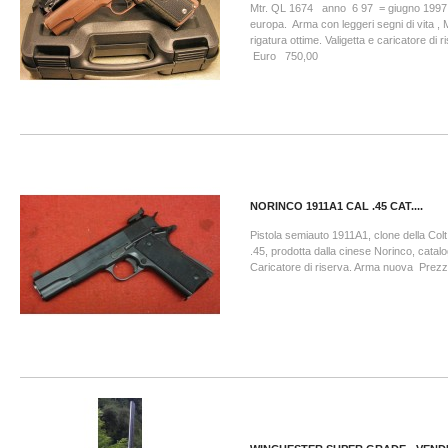
Mtr. QL 1674 anno 6 97 = giugno 1997
europa. Arma con leggeri segni di vita 
rigatura ottime. Valigetta e caricatore di
Euro 750,00
NORINCO 1911A1 CAL .45 CAT....
Pistola semiauto 1911A1, clone della Colt
.45, prodotta dalla cinese Norinco, catalo
Caricatore di riserva. Arma nuova Prezz