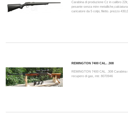
Carabina di produzione Cz in calibro 22l
pesante senza mire metalliche,calciatura
caricatore da 5 colpi, filetto. prezzo 430,
REMINGTON 7400 CAL. .308
REMINGTON 7400 CAL. .308 Carabina s
recupero di gas, mtr. 8070946