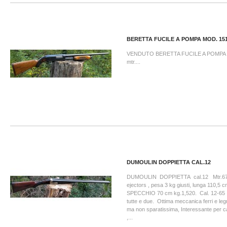
BERETTA FUCILE A POMPA MOD. 151.
VENDUTO BERETTA FUCILE A POMPA Mo
mtr....
DUMOULIN DOPPIETTA CAL.12
DUMOULIN DOPPIETTA cal.12 Mtr.6754
ejectors , pesa 3 kg giusti, lunga 110,5 
SPECCHIO 70 cm kg.1,520. Cal. 12-65
tutte e due. Ottima meccanica ferri e leg
ma non sparatissima, Interessante per ca
,...