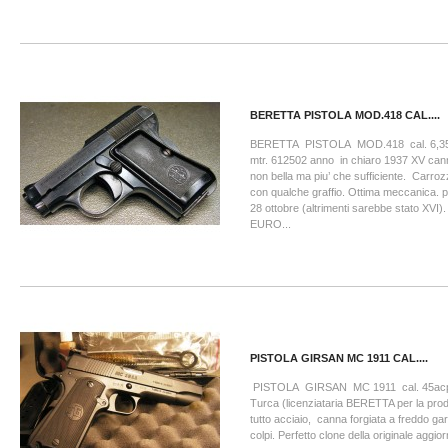
BERETTA PISTOLA MOD.418 CAL....
BERETTA PISTOLA MOD.418 cal. 6
mtr. 612502 anno in chiaro 1937 XV can
non bella ma piu’ che sufficiente. Carro
con qualche graffio. Ottima meccanica. p
28 ottobre (altrimenti sarebbe stato XV
EURO...
PISTOLA GIRSAN MC 1911 CAL....
PISTOLA GIRSAN MC 1911 cal. 45acp 
Turca (licenziataria BERETTA per la prod
tutto acciaio, canna forgiata a freddo ga
colpi. Perfetto clone della originale aggior