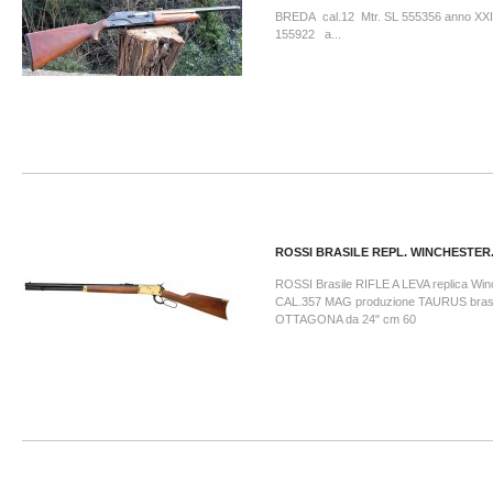
BREDA cal.12 Mtr. SL 555356 anno XX
155922 a...
ROSSI BRASILE REPL. WINCHESTER.
ROSSI Brasile RIFLE A LEVA replica Win
CAL.357 MAG produzione TAURUS bras
OTTAGONA da 24" cm 60