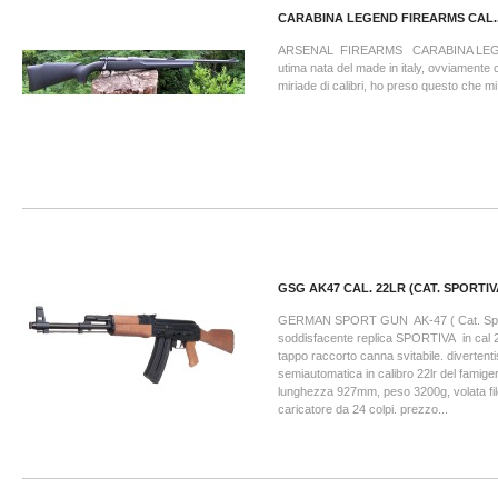
CARABINA LEGEND FIREARMS CAL..
ARSENAL FIREARMS CARABINA LEGE
utima nata del made in italy, ovviamente c
miriade di calibri, ho preso questo che mi.
GSG AK47 CAL. 22LR (CAT. SPORTIV
GERMAN SPORT GUN AK-47 ( Cat. Sport
soddisfacente replica SPORTIVA in cal 2
tappo raccorto canna svitabile. diverten
semiautomatica in calibro 22lr del famige
lunghezza 927mm, peso 3200g, volata fil
caricatore da 24 colpi. prezzo...