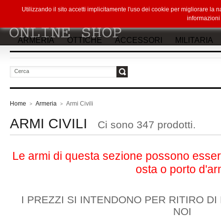
Utilizzando il sito accetti implicitamente l'uso dei cookie per migliorare la
informazion
ARMERIA
OTTICHE
ACCESSORI
MILITARIA
vai
Home
Armeria
Armi Civili
>
>
ARMI CIVILI
Ci sono 347 prodotti.
Le armi di questa sezione possono essere
osta o porto d'ar
I PREZZI SI INTENDONO PER RITIRO D
NOI