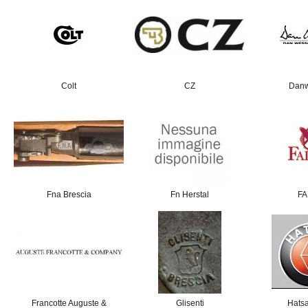
Colt
CZ
Dan
Fna Brescia
Fn Herstal
F
Francotte Auguste &
Glisenti
Hats