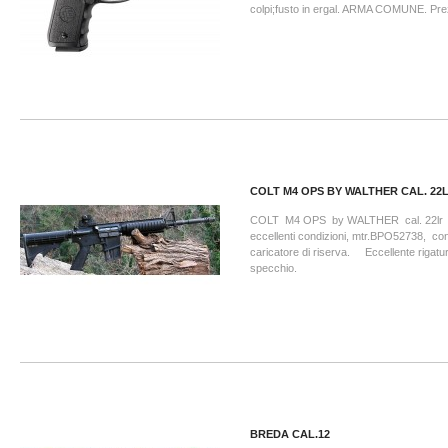
colpi;fusto in ergal. ARMA COMUNE. Pre
COLT M4 OPS BY WALTHER CAL. 22
COLT M4 OPS by WALTHER cal. 22lr
eccellenti condizioni, mtr.BPO52738, con
caricatore di riserva. Eccellente rigatu
specchio.
BREDA CAL.12