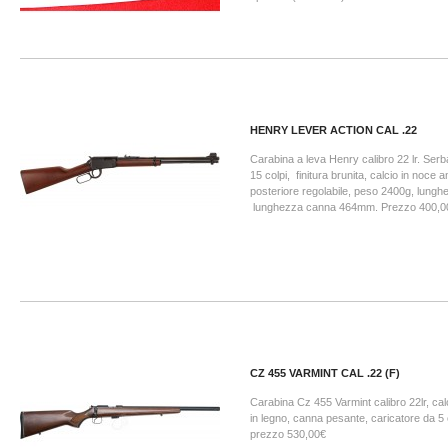
HENRY LEVER ACTION CAL .22
Carabina a leva Henry calibro 22 lr. Serb
15 colpi, finitura brunita, calcio in noce 
posteriore regolabile, peso 2400g, lung
lunghezza canna 464mm. Prezzo 400,0
CZ 455 VARMINT CAL .22 (F)
Carabina Cz 455 Varmint calibro 22lr, ca
in legno, canna pesante, caricatore da 5 c
prezzo 530,00€