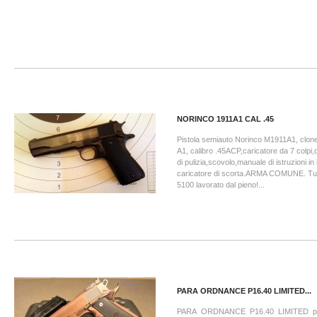
NORINCO 1911A1 CAL .45
Pistola semiauto Norinco M1911A1, clone
A1, calibro .45ACP,caricatore da 7 colpi,
di pulizia,scovolo,manuale di istruzioni in
caricatore di scorta.ARMA COMUNE. Tutt
5100 lavorato dal pieno!...
PARA ORDNANCE P16.40 LIMITED...
PARA ORDNANCE P16.40 LIMITED pis