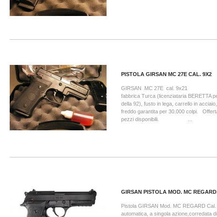
PISTOLA GIRSAN MC 27E CAL. 9X2
GIRSAN MC 27E cal. 9x2
fabbrica Turca (licenziataria BERETTA p
della 92), fusto in lega, carrello in acciai
freddo garantita per 30.000 colpi. Offerta 
pezzi disponibili. ...
GIRSAN PISTOLA MOD. MC REGARD.
Pistola GIRSAN Mod. MC REGARD Cal.
automatica, a singola azione,corredata di