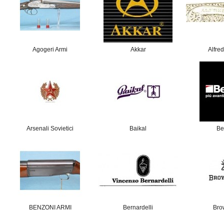
Agogeri Armi
Akkar
Alfred
Arsenali Sovietici
Baikal
Be
BENZONI ARMI
Bernardelli
Bro