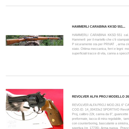
HAMMERLI CARABINA KKSD 551...
HAMMERLI CARABINA KKSD 551 cal. 22
Hammerli per il martello che c’è stampat
P sicuramente sta per PRIVAT , arma civ
stato. Ottima meccanica, ferri e legni m
superficiali tracce di vita, canna a specch
REVOLVER ALFA PROJ MODELLO 26
REVOLVER ALFA PROJ MOD.261 6'' CA
COD.ID. 14_00433s2 SPORTIVO Revolve
Proj, calibro 22lr, canna da 6", guancette
preformate, tacca di mira regolabile, t
con counterboring, basculante a sinistra
sportiva (nr. 17735). Arma nuova. Prezzo