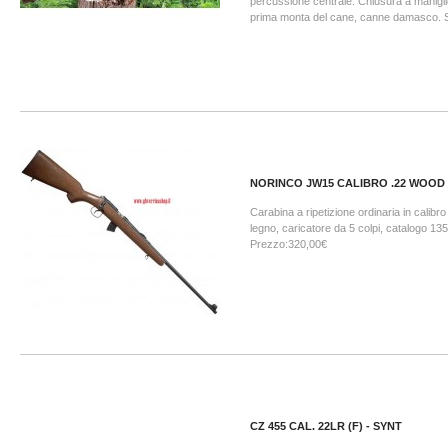
percussione centrale. Chiusura a manigli
prima monta del cane, canne damasco. Sp
NORINCO JW15 CALIBRO .22 WOOD
Carabina a ripetizione ordinaria in calibro 
legno, caricatore da 5 colpi, catalogo 135
Prezzo:320,00€
CZ 455 CAL. 22LR (F) - SYNT