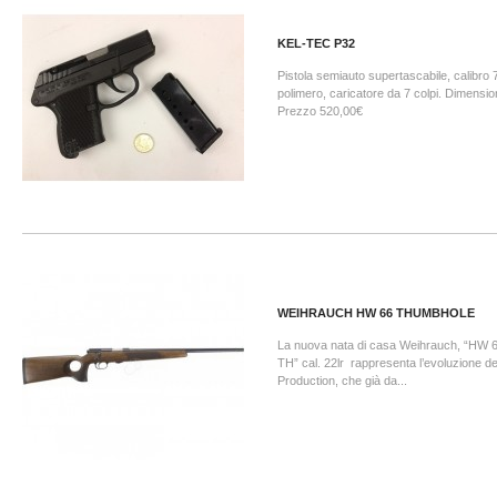
KEL-TEC P32
Pistola semiauto supertascabile, calibro 
polimero, caricatore da 7 colpi. Dimen
Prezzo 520,00€
WEIHRAUCH HW 66 THUMBHOLE
La nuova nata di casa Weihrauch, “
TH” cal. 22lr rappresenta l’evoluzione d
Production, che già da...