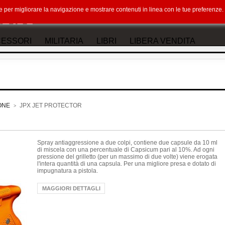
okie per migliorare la navigazione e mostrare contenuti in linea con le tue preferenz
ESSORI
MILITARIA
LIBRI
LIBERA VENDITA
ONE
JPX JET PROTECTOR
>
Spray antiaggressione a due colpi, contiene due capsule da 10 ml
di miscela con una percentuale di Capsicum pari al 10%. Ad ogni
pressione del grilletto (per un massimo di due volte) viene erogata
l'intera quantità di una capsula. Per una migliore presa e dotato di
impugnatura a pistola.
MAGGIORI DETTAGLI