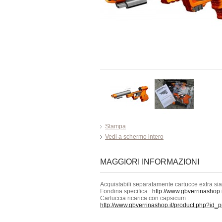
Stampa
Vedi a schermo intero
MAGGIORI INFORMAZIONI
Acquistabili separatamente cartucce extra s
Fondina specifica :
http://www.gbverrinashop
Cartuccia ricarica con capsicum :
http://www.gbverrinashop.it/product.php?id_