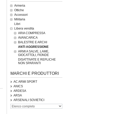
Armeria
Ottiche
Accessori
Militaria
Libri
Libera vendita
ARIA COMPRESSA
AVANCARICA
BALESTRE E ARCHI
ANTI AGGRESSIONE
ARMI A SALVE, LAME,
GIOCATTOLI, FIONDE
DISATTIVATE E REPLICHE
NON SPARANTI
MARCHI E PRODUTTORI
AC ARMI SPORT
ANICS
ARDESA
ARSA
ARSENALI SOVIETICI