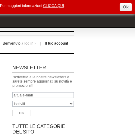
e. Per maggiori informazioni
CLICCA QUI
.
Ok
Select Language
▼
Benvenuto, (
log in
)
Il tuo account
NEWSLETTER
Iscrivetevi alle nostre newsletters e
sarete sempre aggiornati su novità e
promozioni!!
TUTTE LE CATEGORIE
DEL SITO