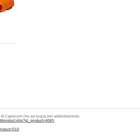
ia di Capsicum che ad acqua per addestramento.
.it/product.php?id_product=4065
product=510