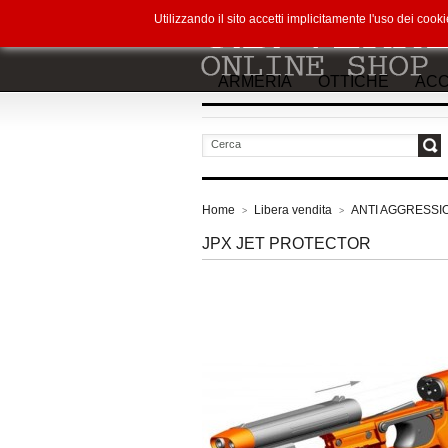
Utilizzando il sito accetti implicitamente l'uso dei co
ARMERIA
OTTICHE
ACC
vai
Home
Libera vendita
ANTI AGGRESSI
>
>
JPX JET PROTECTOR