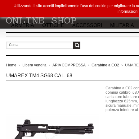
Utilizzando il sito accetti implicitamente l'uso dei cookie per migliorare la
informazion
ARMERIA
OTTICHE
ACCESSORI
MILITARIA
vai
Home
Libera vendita
ARIA COMPRESSA
Carabine a CO2
UMAREX
>
>
>
>
UMAREX TM4 SG68 CAL. 68
Carabina a C02 con 
gomma calibro .68 
caricatore tubolare 
lunghezza 625mm, ve
sicura manuale, mir
potenza inferiore ai 