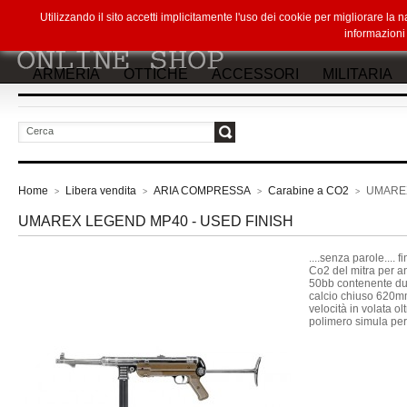
Utilizzando il sito accetti implicitamente l'uso dei cookie per migliorare la
informazion
ARMERIA
OTTICHE
ACCESSORI
MILITARIA
vai
Home
Libera vendita
ARIA COMPRESSA
Carabine a CO2
UMAREX
>
>
>
>
UMAREX LEGEND MP40 - USED FINISH
....senza parole....
Co2 del mitra per an
50bb contenente du
calcio chiuso 620m
velocità in volata ol
polimero simula perf