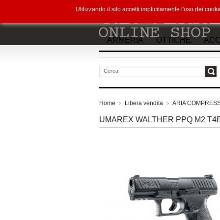
Utilizzando il sito accetti implicitamente l'uso dei co
ARMERIA
OTTICHE
ACC
vai
Home
Libera vendita
ARIA COMPRES
>
>
UMAREX WALTHER PPQ M2 T4