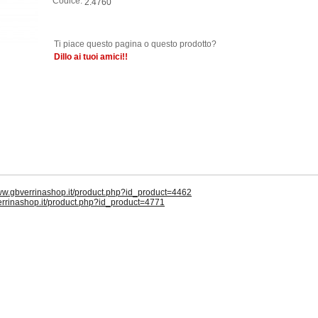
Codice:
2.4760
Ti piace questo pagina o questo prodotto?
Dillo ai tuoi amici!!
www.gbverrinashop.it/product.php?id_product=4462
errinashop.it/product.php?id_product=4771