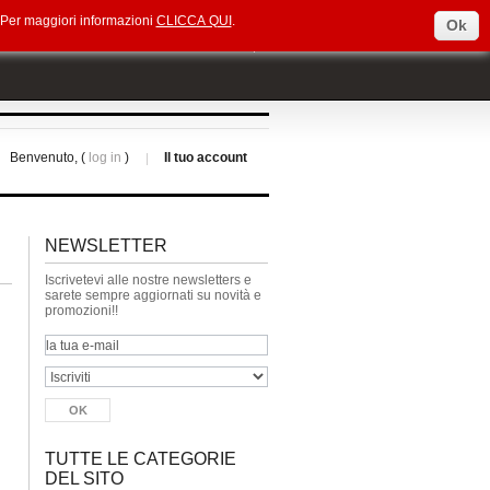
e. Per maggiori informazioni
CLICCA QUI
.
Ok
Select Language
▼
Benvenuto, (
log in
)
Il tuo account
NEWSLETTER
Iscrivetevi alle nostre newsletters e
sarete sempre aggiornati su novità e
promozioni!!
TUTTE LE CATEGORIE
DEL SITO