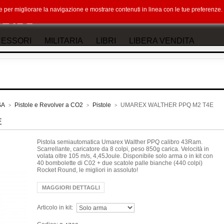
okie per migliorare la navigazione e mostrare contenuti in linea con le tue preferenz
ESSORI
MILITARIA
LIBRI
LIBERA VENDITA
SA
Pistole e Revolver a CO2
Pistole
UMAREX WALTHER PPQ M2 T4E
>
>
>
E
Pistola semiautomatica Umarex Walther PPQ calibro 43Ram.
Scarrellante, caricatore da 8 colpi, peso 850g carica. Velocità in
volata oltre 105 m/s, 4,45Joule. Disponibile solo arma o in kit con
40 bombolette di C02 + due scatole palle bianche (440 colpi)
Rocket Round, le migliori in assoluto!
MAGGIORI DETTAGLI
Articolo in kit: