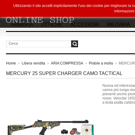
Utilizzando il sito accetti implicitamente l'uso dei cookie per migliorare la
informazion
ARMERIA
OTTICHE
ACCESSORI
MILITARIA
vai
Home
Libera vendita
ARIA COMPRESSA
Pistole a molla
MERCURY
>
>
>
>
MERCURY 25 SUPER CHARGER CAMO TACTICAL
Nuova ed interessan
canna più lunga mu
presenti anche piomb
rosso. Velocita' 
a testa piatta calib