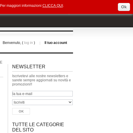
e. Per maggiori informazioni
CLICCA QUI
.
Ok
Select Language
▼
Benvenuto, (
log in
)
Il tuo account
RE
NEWSLETTER
Iscrivetevi alle nostre newsletters e
sarete sempre aggiornati su novità e
promozioni!!
TUTTE LE CATEGORIE
DEL SITO