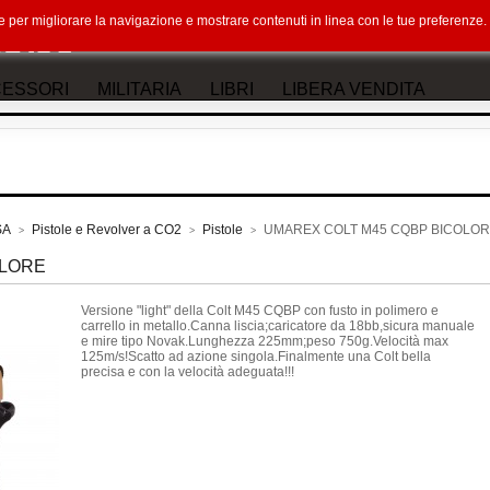
okie per migliorare la navigazione e mostrare contenuti in linea con le tue preferenz
ESSORI
MILITARIA
LIBRI
LIBERA VENDITA
SA
Pistole e Revolver a CO2
Pistole
UMAREX COLT M45 CQBP BICOLO
>
>
>
OLORE
Versione "light" della Colt M45 CQBP con fusto in polimero e
carrello in metallo.Canna liscia;caricatore da 18bb,sicura manuale
e mire tipo Novak.Lunghezza 225mm;peso 750g.Velocità max
125m/s!Scatto ad azione singola.Finalmente una Colt bella
precisa e con la velocità adeguata!!!