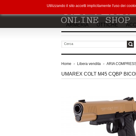
Utilizzando il sito accetti implicitamente l'uso dei co
ARMERIA
OTTICHE
ACC
vai
Home
Libera vendita
ARIA COMPRES
>
>
UMAREX COLT M45 CQBP BIC