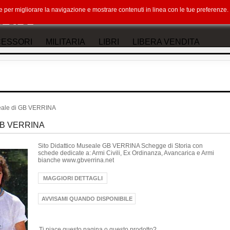
okie per migliorare la navigazione e mostrare contenuti in linea con le tue preferenz
ESSORI
MILITARIA
LIBRI
LIBERA VENDITA
seale di GB VERRINA
GB VERRINA
Sito Didattico Museale GB VERRINA Schegge di Storia con
schede dedicate a: Armi Civili, Ex Ordinanza, Avancarica e Armi
bianche www.gbverrina.net
MAGGIORI DETTAGLI
Ti piace questo pagina o questo prodotto?