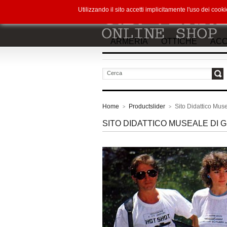
Utilizzando il sito accetti implicitamente l'uso dei co
ARMERIA
OTTICHE
ACC
vai
Home
Productslider
Sito Didattico Mu
>
>
SITO DIDATTICO MUSEALE DI 