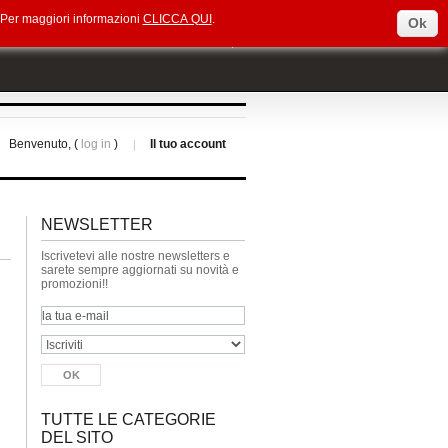
e. Per maggiori informazioni
CLICCA QUI
.
Ok
Select Language
▼
Benvenuto, (
log in
)
Il tuo account
NEWSLETTER
Iscrivetevi alle nostre newsletters e
sarete sempre aggiornati su novità e
promozioni!!
TUTTE LE CATEGORIE
DEL SITO