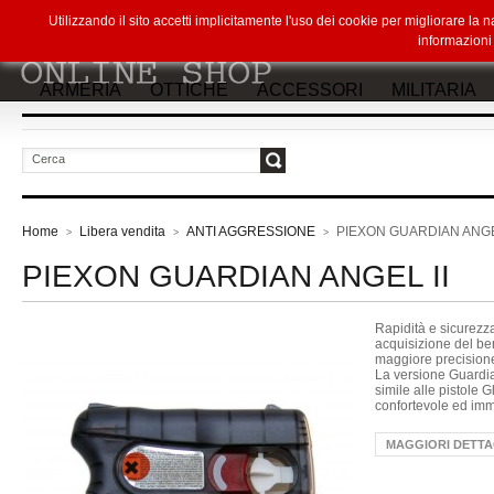
Utilizzando il sito accetti implicitamente l'uso dei cookie per migliorare la
informazion
ARMERIA
OTTICHE
ACCESSORI
MILITARIA
vai
Home
Libera vendita
ANTI AGGRESSIONE
PIEXON GUARDIAN ANGE
>
>
>
PIEXON GUARDIAN ANGEL II
Rapidità e sicurezz
acquisizione del be
maggiore precisione
La versione Guardia
simile alle pistole 
confortevole ed im
MAGGIORI DETTA