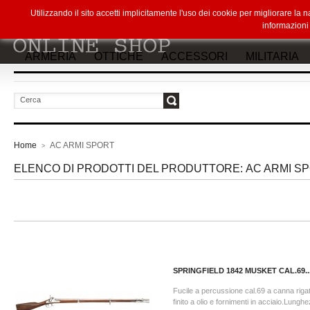
Utilizzando il sito accetti implicitamente l'uso dei cookie per migliorare la
informazion
ARMERIA
OTTICHE
ACCESSORI
MILITARIA
vai
Home
AC ARMI SPORT
>
ELENCO DI PRODOTTI DEL PRODUTTORE: AC ARMI S
SPRINGFIELD 1842 MUSKET CAL.69..
Fucile a percussione cal.69 a canna riga
finito a olio e fornimenti in acciaio.Lung