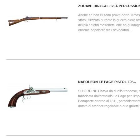
ZOUAVE 1863 CAL. 58 A PERCUSSIO
Anche se non ci sono prove certe, il m
stato utilizzato durante la guerra civile 
dei più celebri moschetti che ha guadag
enorme popolarità tra i rievocatori .
NAPOLEON LE PAGE PISTOL 10"...
SU ORDINE Pistola da duello francese, r
fabbricata dall’armaiolo Le Page per l’i
Bonaparte attorno al 1811, particolarmente
dotata di stecher regolabile a due grilletti