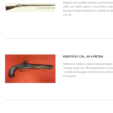
Replica del modello prodotto da Richmond
1861 ed il 1865.Calcio in noce finito a olio
acciaio.Puntale dell'astina e calciolo in o
cal. 58
KENTUCKY CAL. 45 A PIETRA
Bellissima replica a pietra focaiaprodotta
.Canna rigata cal. 45;impugnatura in noce 
,cartella tartarugata e fornimenti in otton
il trasporto.