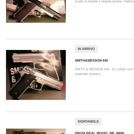
scatto in doppia e singola azione, material
IN ARRIVO
SMITH&WESSON 645
SMITH & WESSON 645 Ex softair non f
materiale sintetico.
DISPONIBILE
DBGM IDEAL MODEL NR. 08/90