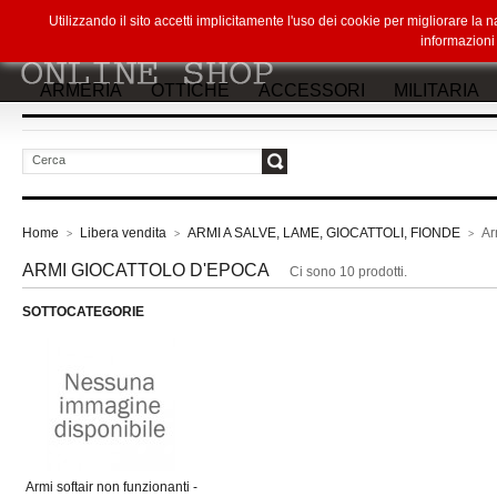
Utilizzando il sito accetti implicitamente l'uso dei cookie per migliorare la
informazion
ARMERIA
OTTICHE
ACCESSORI
MILITARIA
vai
Home
Libera vendita
ARMI A SALVE, LAME, GIOCATTOLI, FIONDE
Ar
>
>
>
ARMI GIOCATTOLO D'EPOCA
Ci sono 10 prodotti.
SOTTOCATEGORIE
Armi softair non funzionanti -