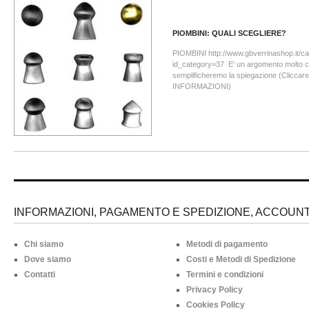
PIOMBINI: QUALI SCEGLIERE?
PIOMBINI http://www.gbverrinashop.it/c
id_category=37 E' un argomento molto c
semplificheremo la spiegazione (Clicc
INFORMAZIONI)
INFORMAZIONI, PAGAMENTO E SPEDIZIONE, ACCOUNT 
Chi siamo
Metodi di pagamento
Dove siamo
Costi e Metodi di Spedizione
Contatti
Termini e condizioni
Privacy Policy
Cookies Policy