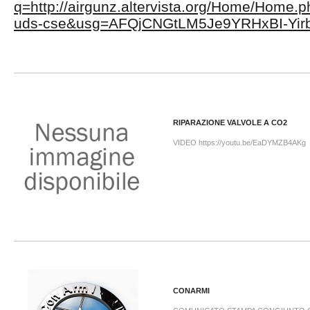
q=http://airgunz.altervista.org/Home/Ho
uds-cse&usg=AFQjCNGtLM5Je9YRHxBI-Yi
RIPARAZIONE VALVOLE A CO2
VIDEO https://youtu.be/EaDYMZB4AKg
CONARMI