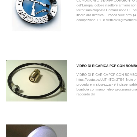
COMUNICATO STAMPA CONGIUNTO CO
dell'Europa: colpire il settore armiero non
terrorismoProposta Commissione UE per l
itinere alla direttiva Europea sulle armi (4
occupazione, PIL e diritti civili gravement
VIDEO DI RICARICA PCP CON BOM
VIDEO DI RICARICA PCP CON BOMB
https://youtu.be/UdTmTQn2TB4 Note :- se
procedure in sicurezza.- e' indispensabi
bombola con manometro- procurarsi una 
raccordo din