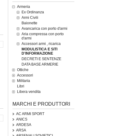
Armeria
Ex Ordinanza
Armi Civili
Baionette
Avancarica con porto d'armi
Aria compressa con porto
d'armi
Accessori armi , ricarica
MODULISTICA E SITI
D'INFORMAZIONE
DECRETI E SENTENZE
DATA BASE ARMERIE
Ottiche
Accessori
Militaria
Libri
Libera vendita
MARCHI E PRODUTTORI
AC ARMI SPORT
ANICS
ARDESA
ARSA
ARSENALI SOVIETICI