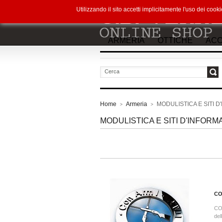
Utilizzando il sito accetti implicitamente l'uso dei co
ARMERIA
OTTICHE
ACC
vai
Home
Armeria
MODULISTICA E SITI 
>
>
MODULISTICA E SITI D'INFORM
CO
CO
del