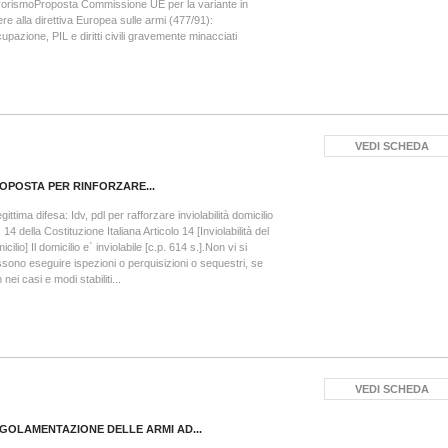
rorismoProposta Commissione UE per la variante in
nere alla direttiva Europea sulle armi (477/91):
upazione, PIL e diritti civili gravemente minacciati
VEDI SCHEDA
OPOSTA PER RINFORZARE...
ittima difesa: Idv, pdl per rafforzare inviolabilità domicilio
. 14 della Costituzione Italiana Articolo 14 [Inviolabilità del
icilio] Il domicilio e` inviolabile [c.p. 614 s.].Non vi si
sono eseguire ispezioni o perquisizioni o sequestri, se
 nei casi e modi stabiliti...
VEDI SCHEDA
GOLAMENTAZIONE DELLE ARMI AD...