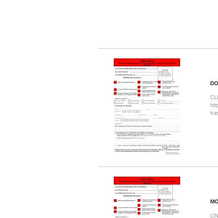
DO
CL
htt
tra
MO
LI