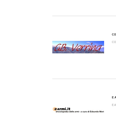
CO
CO
E 
E A