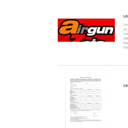
LE
Una
ad 
tra
dal
lis
Pae
CE