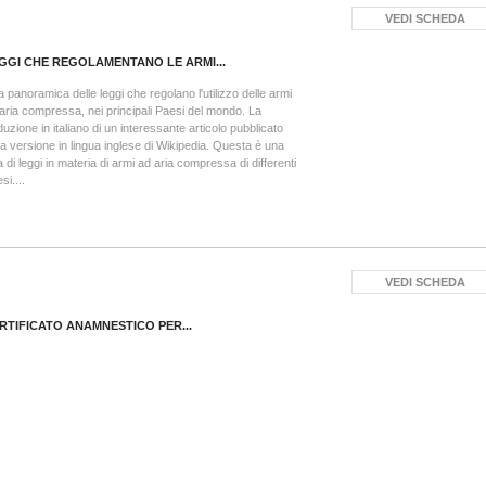
VEDI SCHEDA
GGI CHE REGOLAMENTANO LE ARMI...
 panoramica delle leggi che regolano l'utilizzo delle armi
aria compressa, nei principali Paesi del mondo. La
duzione in italiano di un interessante articolo pubblicato
la versione in lingua inglese di Wikipedia. Questa è una
ta di leggi in materia di armi ad aria compressa di differenti
si....
VEDI SCHEDA
RTIFICATO ANAMNESTICO PER...