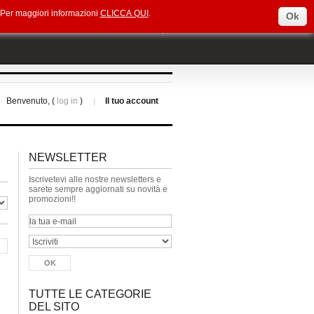
e. Per maggiori informazioni
CLICCA QUI
.
Ok
Select Language
▼
Benvenuto, (
log in
)
Il tuo account
NEWSLETTER
Iscrivetevi alle nostre newsletters e
sarete sempre aggiornati su novità e
promozioni!!
TUTTE LE CATEGORIE
DEL SITO