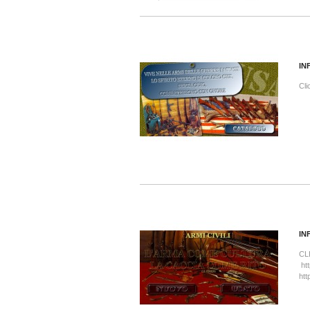
IN
Cli
IN
CL
htt
htt