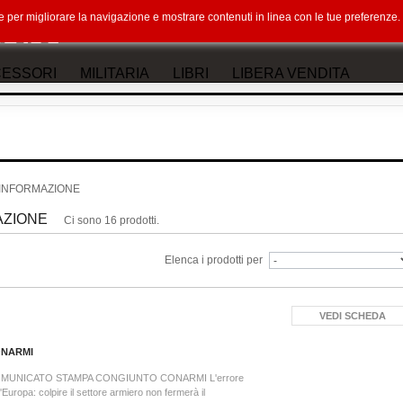
okie per migliorare la navigazione e mostrare contenuti in linea con le tue preferenz
ESSORI
MILITARIA
LIBRI
LIBERA VENDITA
D'INFORMAZIONE
AZIONE
Ci sono 16 prodotti.
Elenca i prodotti per
VEDI SCHEDA
NARMI
MUNICATO STAMPA CONGIUNTO CONARMI L'errore
l'Europa: colpire il settore armiero non fermerà il