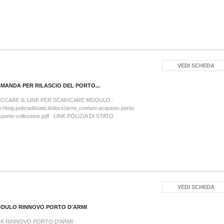
VEDI SCHEDA
MANDA PER RILASCIO DEL PORTO...
ICCARE IL LINK PER SCARICARE MODULO :
p://img.poliziadistato.it/docs/armi_comuni-acquisto-porto-
sporto-collezione.pdf LINK POLIZIA DI STATO
VEDI SCHEDA
DULO RINNOVO PORTO D'ARMI
NK RINNOVO PORTO D'ARMI