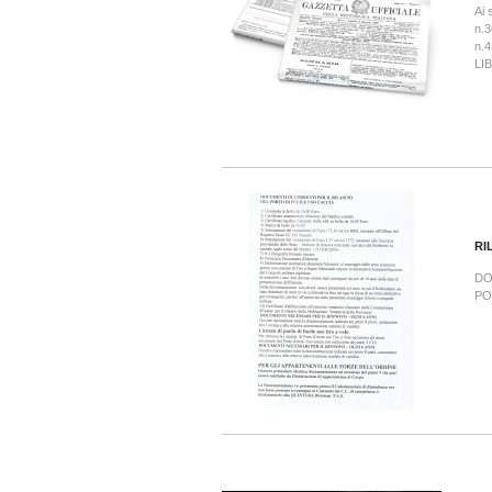
Ai 
n.3
n.
LI
RI
DO
PO