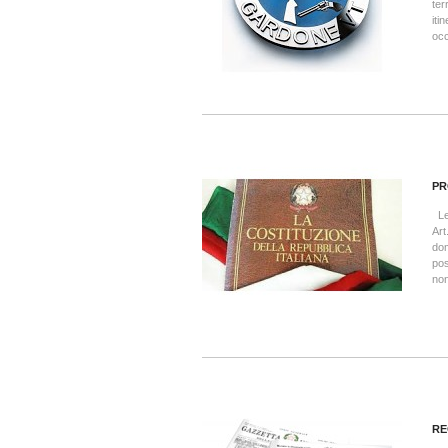
ter
iti
occ
PR
Leg
Art
dom
pos
non
RE