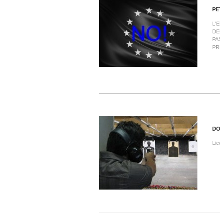
PE
L'
DE
PA
PR
DO
Lic