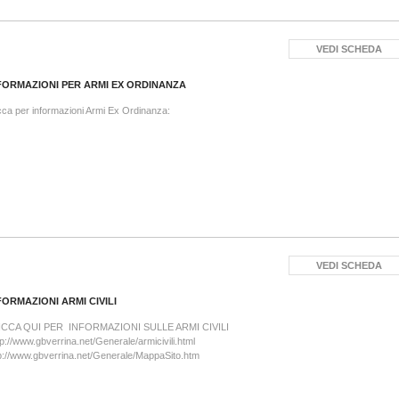
VEDI SCHEDA
FORMAZIONI PER ARMI EX ORDINANZA
cca per informazioni Armi Ex Ordinanza:
VEDI SCHEDA
FORMAZIONI ARMI CIVILI
ICCA QUI PER INFORMAZIONI SULLE ARMI CIVILI
p://www.gbverrina.net/Generale/armicivili.html
p://www.gbverrina.net/Generale/MappaSito.htm