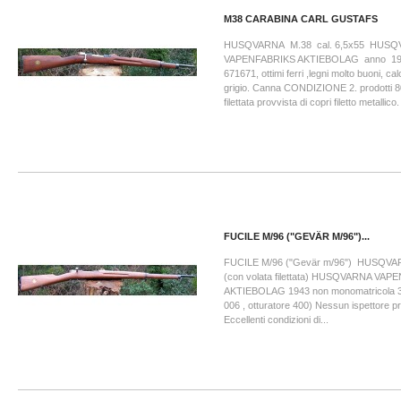
M38 CARABINA CARL GUSTAFS
HUSQVARNA M.38 cal. 6,5x55 HUS
VAPENFABRIKS AKTIEBOLAG anno 194
671671, ottimi ferri ,legni molto buoni, cal
grigio. Canna CONDIZIONE 2. prodotti 80
filettata provvista di copri filetto metallico
FUCILE M/96 ("GEVÄR M/96")...
FUCILE M/96 ("Gevär m/96") HUSQVA
(con volata filettata) HUSQVARNA VA
AKTIEBOLAG 1943 non monomatricola 3
006 , otturatore 400) Nessun ispettore pr
Eccellenti condizioni di...