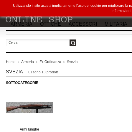
Utilizzando il sito accetti implicitamente l'uso dei cookie per migliorare la
informazion
ARMERIA
OTTICHE
ACCESSORI
MILITARIA
vai
Home
Armeria
Ex Ordinanza
Svezia
>
>
>
SVEZIA
Ci sono 13 prodotti.
SOTTOCATEGORIE
Armi lunghe