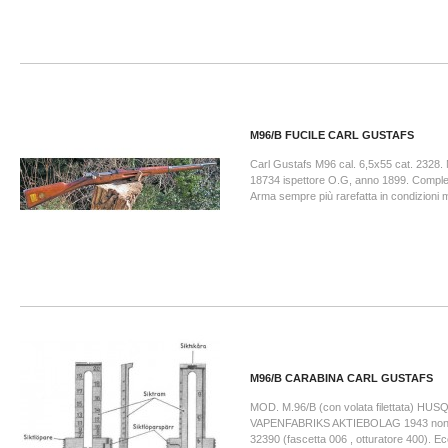
M96/B FUCILE CARL GUSTAFS
Carl Gustafs M96 cal. 6,5x55 cat. 2328.
18734 ispettore O.G, anno 1899. Complet
Arma sempre più rarefatta in condizioni
M96/B CARABINA CARL GUSTAFS
MOD. M.96/B (con volata filettata) HU
VAPENFABRIKS AKTIEBOLAG 1943 non 
32390 (fascetta 006 , otturatore 400). Ecc