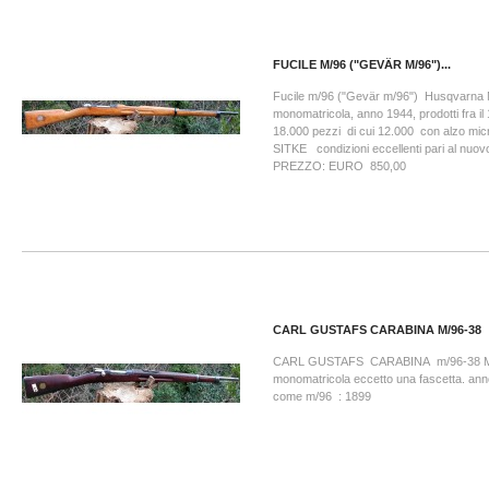
FUCILE M/96 ("GEVÄR M/96")...
Fucile m/96 ("Gevär m/96") Husqvarna
monomatricola, anno 1944, prodotti fra il 
18.000 pezzi di cui 12.000 con alzo mi
SITKE condizioni eccellenti pari al n
PREZZO: EURO 850,00
CARL GUSTAFS CARABINA M/96-38
CARL GUSTAFS CARABINA m/96-38 Mt
monomatricola eccetto una fascetta. ann
come m/96 : 1899