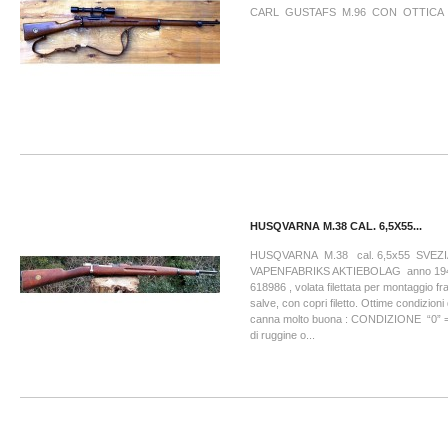
CARL GUSTAFS M.96 CON OTTICA
HUSQVARNA M.38 CAL. 6,5X55...
HUSQVARNA M.38 cal. 6,5x55 SVE
VAPENFABRIKS AKTIEBOLAG anno 194
618986 , volata filettata per montaggio fran
salve, con copri filetto. Ottime condizioni d
canna molto buona : CONDIZIONE “0” =
di ruggine o...