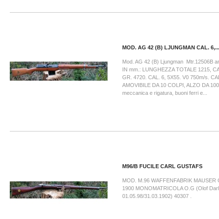
MOD. AG 42 (B) LJUNGMAN CAL. 6,..
Mod. AG 42 (B) Ljungman Mtr.12506B 
IN mm.: LUNGHEZZA TOTALE 1215, C
GR. 4720. CAL. 6, 5X55. V0 750m/s. 
AMOVIBILE DA 10 COLPI, ALZO DA 100 
meccanica e rigatura, buoni ferri e...
M96/B FUCILE CARL GUSTAFS
MOD. M.96 WAFFENFABRIK MAUSER
1900 MONOMATRICOLA O.G (Olof Darli
01.05.98/31.03.1902) 40307 .