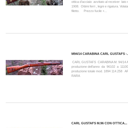
ottica d’acciaio avvitato al receiver lato
1908. Ottimi ferri , legni e rigatura. Volata
filetto. Prezzo fucile +...
M94/14 CARABINA CARL GUSTAFS -..
CARL GUSTAFS CARABINA M. 94/14 
produzione dell’anno da 96102 a 11100
produzione totale mod. 1894 114.258
RARA
CARL GUSTAFS M.96 CON OTTICA...