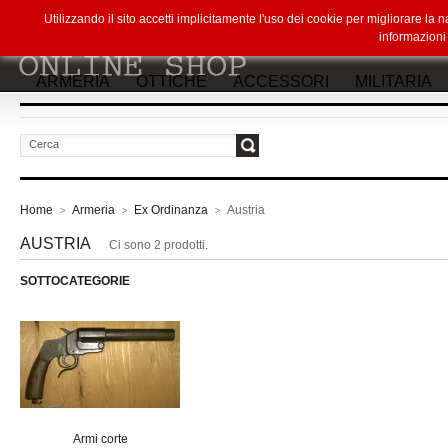
Utilizzando il sito accetti implicitamente l'uso dei cookie per migliorare la
informazion
ARMERIA
OTTICHE
ACCESSORI
MILITARIA
vai
Home
Armeria
Ex Ordinanza
Austria
>
>
>
AUSTRIA
Ci sono 2 prodotti.
SOTTOCATEGORIE
Armi corte