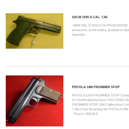
SACM 1935 A CAL. 7,65
ARMI DEL III REICH DI PRODUZION
annessioni, preda bellica, prodotte in St
importate ...
PISTOLA 19M FROMMER STOP
PISTOLA 19 M FROMMER STOP Condiz
DI USURA Marchio Armi: FEGYVERGYAR
FROMMER STOP 19M Calibro Armi Corte
7.65x17mm Browning SR PISTOLA 1
Prezzo: 800,00 €