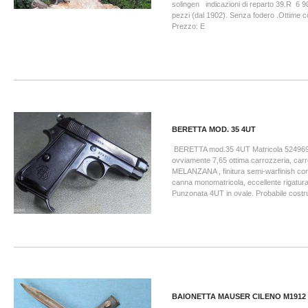
solingen indicazioni di reparto 39.R 6 9
pezzi (dal 1902). Senza fodero .Ottime c
Prezzo: E
BERETTA MOD. 35 4UT
BERETTA mod.35 4UT Matricola 524969 
ovviamente 7,65 ottima carrozzeria, carre
MELANZANA , finitura semi-warfinish con 
canna monomatricola, eccellente rigatur
Punzonata 4UT in ovale. Probabile costru
BAIONETTA MAUSER CILENO M1912