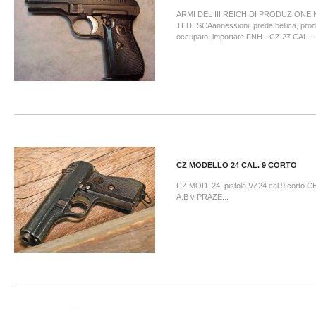
ARMI DEL III REICH DI PRODUZIONE
TEDESCAannessioni, preda bellica, prodo
occupato, importate FNH - CZ 27 CAL....
CZ MODELLO 24 CAL. 9 CORTO
CZ MOD. 24 pistola VZ24 cal.9 cort
A.B v PRAZE...