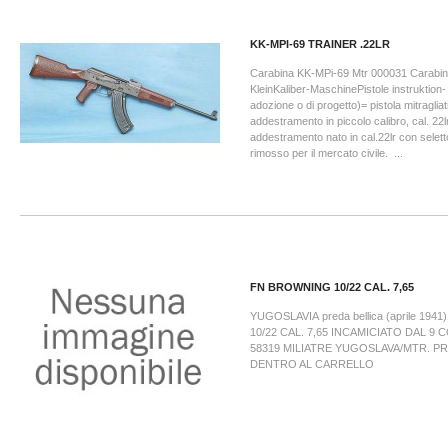
KK-MPI-69 TRAINER .22LR
Carabina KK-MPi-69 Mtr 000031 Carabi
KleinKaliber-MaschinePistole instruktion-
adozione o di progetto)= pistola mitragliat
addestramento in piccolo calibro, cal. 22l
addestramento nato in cal.22lr con seletto
rimosso per il mercato civile. ...
FN BROWNING 10/22 CAL. 7,65
YUGOSLAVIA preda bellica (aprile 194
10/22 CAL. 7,65 INCAMICIATO DAL 9 
58319 MILIATRE YUGOSLAVA/MTR. PRO
DENTRO AL CARRELLO