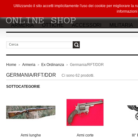
Utilizzando il sito accetti implicitamente l'uso dei cookie per migliorare la
informazion
ARMERIA
OTTICHE
ACCESSORI
MILITARIA
vai
Home
Armeria
Ex Ordinanza
Germania/RFT/DDR
>
>
>
GERMANIA/RFT/DDR
Ci sono 62 prodotti.
SOTTOCATEGORIE
Armi lunghe
Armi corte
III°