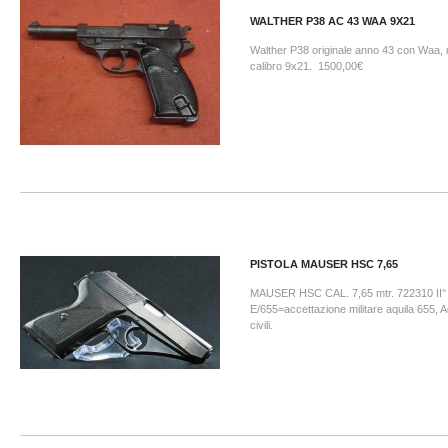
WALTHER P38 AC 43 WAA 9X21
Walther P38 originale anno 43 con Waa,
calibro 9x21. 1500,00€
PISTOLA MAUSER HSC 7,65
MAUSER HSC CAL. 7,65 mtr. 722310 II° 
E/655=accettazione militare aquila 655, A
civili.