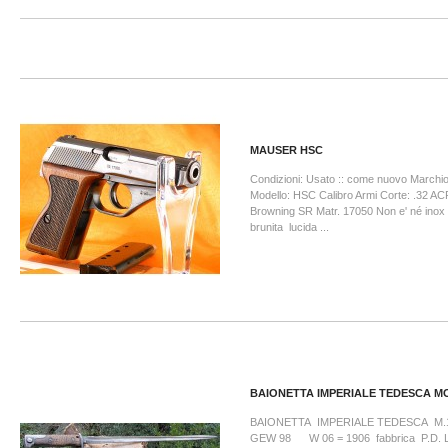
MAUSER HSC
Condizioni: Usato :: come nuovo Marchi
Modello: HSC Calibro Armi Corte: .32 A
Browning SR Matr. 17050 Non e' né inox 
brunita lucida ...
BAIONETTA IMPERIALE TEDESCA MO
BAIONETTA IMPERIALE TEDESCA M.1
GEW 98 W 06 = 1906 fabbrica P.D