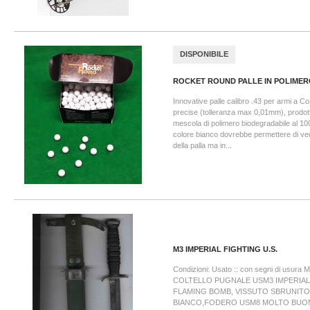
DISPONIBILE
ROCKET ROUND PALLE IN POLIMERO
Innovative palle calibro .43 per armi a 
precise (tolleranza max 0,01mm), prodott
mescola di polimero biodegradabile al 10
colore bianco dovrebbe permettere di vede
della palla ma in...
M3 IMPERIAL FIGHTING U.S.
Condizioni: Usato :: con segni di usura 
COLTELLO PUGNALE USM3 IMPERIA
FLAMING BOMB, VISSUTO SBRUNITO
BIANCO,FODERO USM8 MOLTO BUON