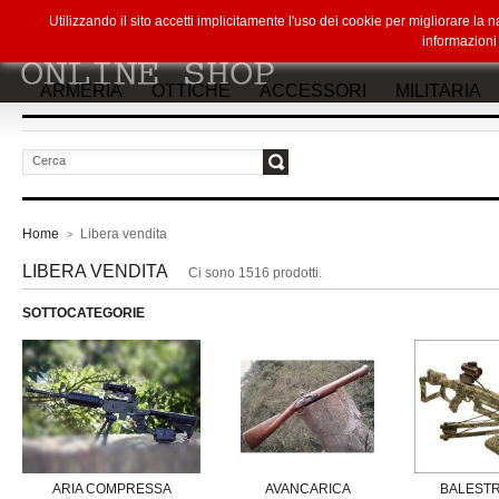
Utilizzando il sito accetti implicitamente l'uso dei cookie per migliorare la
informazion
ARMERIA
OTTICHE
ACCESSORI
MILITARIA
vai
Home
Libera vendita
>
LIBERA VENDITA
Ci sono 1516 prodotti.
SOTTOCATEGORIE
ARIA COMPRESSA
AVANCARICA
BALESTR