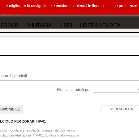
okie per migliorare la navigazione e mostrare contenuti in linea con le tue preferenz
ESSORI
MILITARIA
LIBRI
LIBERA VENDITA
sono 21 prodotti.
Elenca i prodotti per
VEDI SCHEDA
DISPONIBILE
LCIOLO PER ZORAKI HP-01
ciolo modulare e regolabile, in materiale polimerico,
cifico per Atak Zoraki HP-01. Adatto sia alla versione