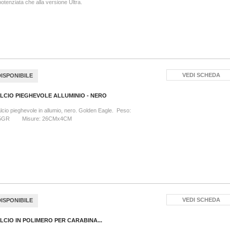
otenziata che alla versione Ultra.
VEDI SCHEDA
DISPONIBILE
LCIO PIEGHEVOLE ALLUMINIO - NERO
cio pieghevole in allumio, nero. Golden Eagle. Peso:
5GR Misure: 26CMx4CM
VEDI SCHEDA
DISPONIBILE
LCIO IN POLIMERO PER CARABINA...