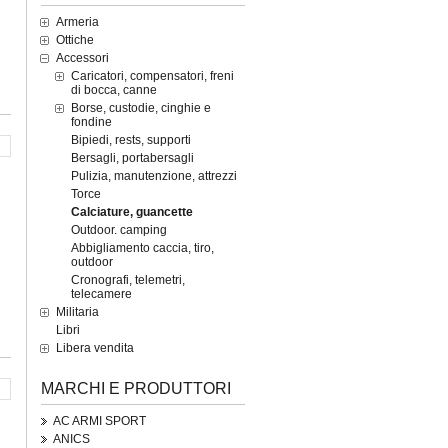
Armeria
Ottiche
Accessori
Caricatori, compensatori, freni
di bocca, canne
Borse, custodie, cinghie e
fondine
Bipiedi, rests, supporti
Bersagli, portabersagli
Pulizia, manutenzione, attrezzi
Torce
Calciature, guancette
Outdoor. camping
Abbigliamento caccia, tiro,
outdoor
Cronografi, telemetri,
telecamere
Militaria
Libri
Libera vendita
MARCHI E PRODUTTORI
AC ARMI SPORT
ANICS