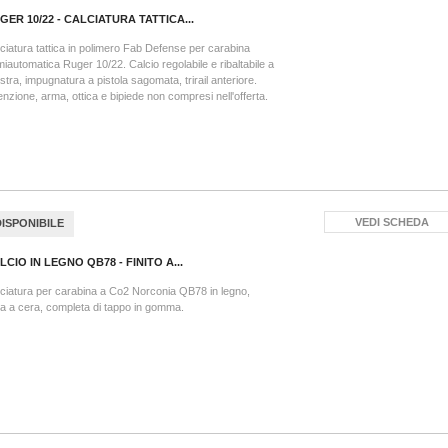
GER 10/22 - CALCIATURA TATTICA...
ciatura tattica in polimero Fab Defense per carabina
iautomatica Ruger 10/22. Calcio regolabile e ribaltabile a
istra, impugnatura a pistola sagomata, trirail anteriore.
enzione, arma, ottica e bipiede non compresi nell'offerta.
VEDI SCHEDA
DISPONIBILE
LCIO IN LEGNO QB78 - FINITO A...
ciatura per carabina a Co2 Norconia QB78 in legno,
ita a cera, completa di tappo in gomma.