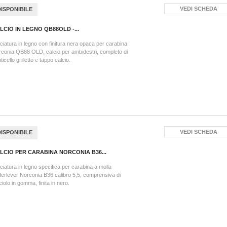
VEDI SCHEDA
DISPONIBILE
LCIO IN LEGNO QB88OLD -...
ciatura in legno con finitura nera opaca per carabina
conia QB88 OLD, calcio per ambidestri, completo di
ticello grilletto e tappo calcio.
VEDI SCHEDA
DISPONIBILE
LCIO PER CARABINA NORCONIA B36...
ciatura in legno specifica per carabina a molla
erlever Norconia B36 calibro 5,5, comprensiva di
ciolo in gomma, finita in nero.