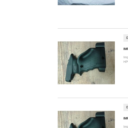
IM
Imp
HP0
IM
Imp