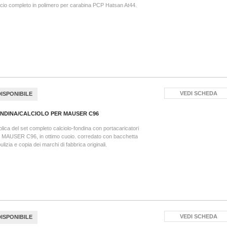
cio completo in polimero per carabina PCP Hatsan At44.
VEDI SCHEDA
DISPONIBILE
NDINA/CALCIOLO PER MAUSER C96
lica del set completo calciolo-fondina con portacaricatori
 MAUSER C96, in ottimo cuoio. corredato con bacchetta
pulizia e copia dei marchi di fabbrica originali.
VEDI SCHEDA
DISPONIBILE