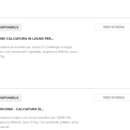
VEDI SCHEDA
DISPONIBILE
MO CALCIATURA IN LEGNO PER...
ciatura di ricambio per Gamo G-Challenger in legno
aro con montecarlo regolabile, lunghezza 800mm, peso
70g,
VEDI SCHEDA
DISPONIBILE
RCONIA - CALCIATURA DI...
ciatura in legno con sicura specifica per QB88 Old,
ghezza 685mm, peso 970g. Con ponticello grilletto, priva
calciolo.