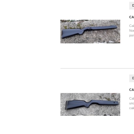
CA
Cal
Nor
pon
CA
Cal
und
cal