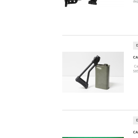
dep
CA
Cal
58
CA