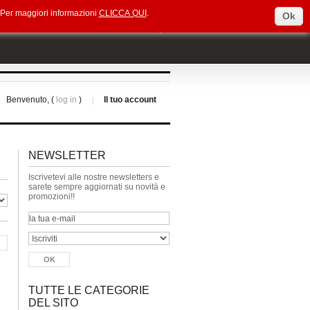
e. Per maggiori informazioni
CLICCA QUI
.
Ok
Select Language
▼
Benvenuto, (
log in
)
Il tuo account
NEWSLETTER
Iscrivetevi alle nostre newsletters e
sarete sempre aggiornati su novità e
promozioni!!
TUTTE LE CATEGORIE
DEL SITO