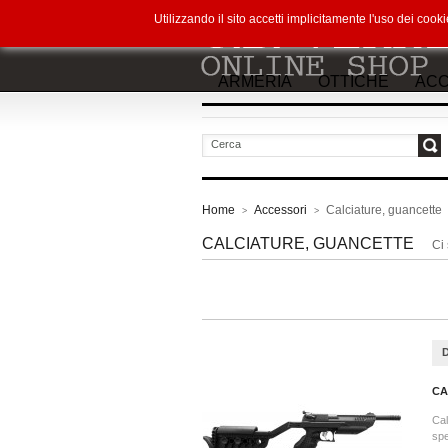
Utilizzando il sito accetti implicitamente l'uso dei co
ARMERIA
OTTICHE
ACC
vai
Home
Accessori
Calciature, guancette
>
>
CALCIATURE, GUANCETTE
Ci 
CA
Cal
spe