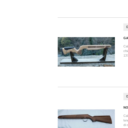
GA
Cal
chi
13
NO
Cal
lun
di 