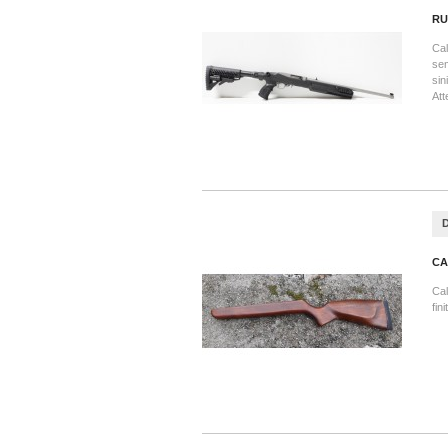
RU
Cal
sem
sin
Att
CA
Cal
fin