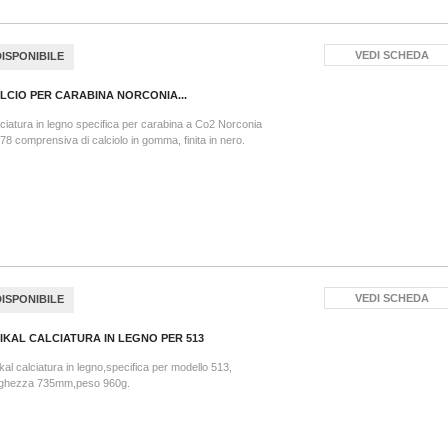
VEDI SCHEDA
DISPONIBILE
LCIO PER CARABINA NORCONIA...
ciatura in legno specifica per carabina a Co2 Norconia
8 comprensiva di calciolo in gomma, finita in nero.
VEDI SCHEDA
DISPONIBILE
IKAL CALCIATURA IN LEGNO PER 513
kal calciatura in legno,specifica per modello 513,
nghezza 735mm,peso 960g.