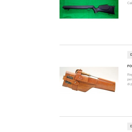
Cal
FO
Rep
per
di 