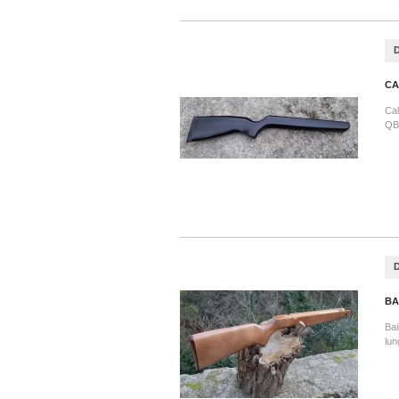
CA
Cal
QB7
BA
Bai
lu