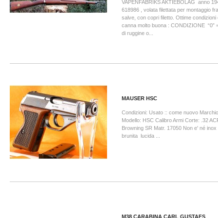
VAPENFABRIKS AKTIEBOLAG anno 194
618986 , volata filettata per montaggio fran
salve, con copri filetto. Ottime condizioni d
canna molto buona : CONDIZIONE “0” =
di ruggine o...
MAUSER HSC
Condizioni: Usato :: come nuovo Marchi
Modello: HSC Calibro Armi Corte: .32 A
Browning SR Matr. 17050 Non e' né inox 
brunita lucida ...
M38 CARABINA CARL GUSTAFS