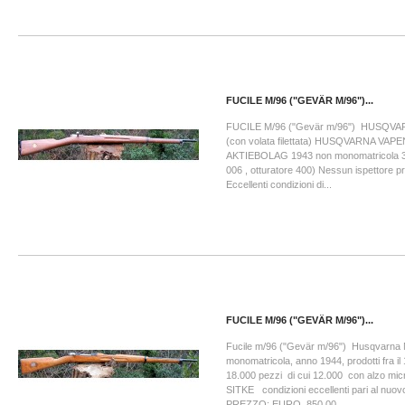
FUCILE M/96 ("GEVÄR M/96")...
FUCILE M/96 ("Gevär m/96") HUSQVA
(con volata filettata) HUSQVARNA VA
AKTIEBOLAG 1943 non monomatricola 3
006 , otturatore 400) Nessun ispettore pr
Eccellenti condizioni di...
FUCILE M/96 ("GEVÄR M/96")...
Fucile m/96 ("Gevär m/96") Husqvarna
monomatricola, anno 1944, prodotti fra il 
18.000 pezzi di cui 12.000 con alzo mi
SITKE condizioni eccellenti pari al n
PREZZO: EURO 850,00