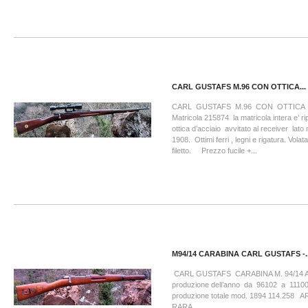
CARL GUSTAFS M.96 CON OTTICA...
CARL GUSTAFS M.96 CON OTTIC
Matricola 215874 la matricola intera e’ ri
ottica d’acciaio avvitato al receiver lato
1908. Ottimi ferri , legni e rigatura. Volata
filetto. Prezzo fucile +...
M94/14 CARABINA CARL GUSTAFS -..
CARL GUSTAFS CARABINA M. 94/14 
produzione dell’anno da 96102 a 11100
produzione totale mod. 1894 114.258
RARA