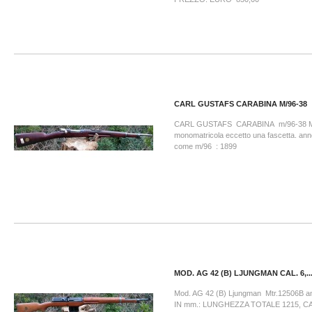
CARL GUSTAFS CARABINA M/96-38
CARL GUSTAFS CARABINA m/96-38 Mt
monomatricola eccetto una fascetta. ann
come m/96 : 1899
MOD. AG 42 (B) LJUNGMAN CAL. 6,..
Mod. AG 42 (B) Ljungman Mtr.12506B 
IN mm.: LUNGHEZZA TOTALE 1215, C