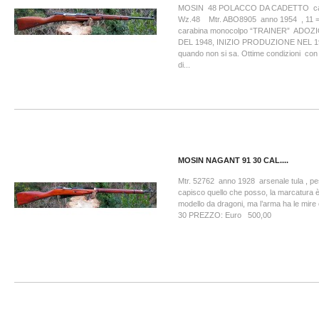
MOSIN 48 POLACCO DA CADETTO cal
Wz.48 Mtr. ABO8905 anno 1954 , 11
carabina monocolpo “TRAINER” ADO
DEL 1948, INIZIO PRODUZIONE NEL 19
quando non si sa. Ottime condizioni con s
di...
MOSIN NAGANT 91 30 CAL....
Mtr. 52762 anno 1928 arsenale tula , pe
capisco quello che posso, la marcatura è
modello da dragoni, ma l’arma ha le mire 
30 PREZZO: Euro 500,00