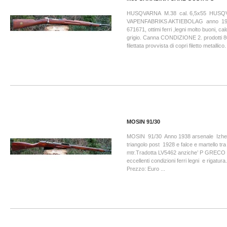
HUSQVARNA M.38 cal. 6,5x55 HUS
VAPENFABRIKS AKTIEBOLAG anno 194
671671, ottimi ferri ,legni molto buoni, cal
grigio. Canna CONDIZIONE 2. prodotti 80
filettata provvista di copri filetto metallico
MOSIN 91/30
MOSIN 91/30 Anno 1938 arsenale Izhevs
triangolo post 1928 e falce e martello tra 
mtr.Tradotta LV5462 anziche’ P GRECO B(
eccellenti condizioni ferri legni
Prezzo: Euro ...