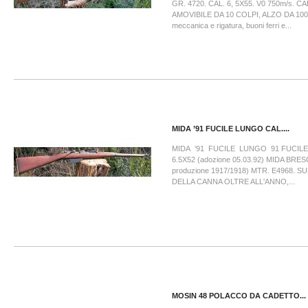
GR. 4720. CAL. 6, 5X55. V0 750m/s. 
AMOVIBILE DA 10 COLPI, ALZO DA 100 
meccanica e rigatura, buoni ferri e...
MIDA ’91 FUCILE LUNGO CAL....
MIDA ’91 FUCILE LUNGO 91 FUCILE
6.5X52 (adozione 05.03.92) MIDA BRESC
produzione 1917/1918) MTR. E4968. 
DELLA CANNA OLTRE ALL'ANNO,...
MOSIN 48 POLACCO DA CADETTO...