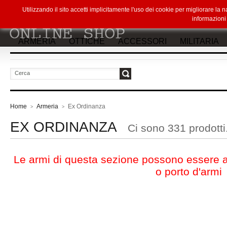
Utilizzando il sito accetti implicitamente l'uso dei cookie per migliorare la
informazion
ARMERIA
OTTICHE
ACCESSORI
MILITARIA
vai
Home
Armeria
Ex Ordinanza
>
>
EX ORDINANZA
Ci sono 331 prodotti
Le armi di questa sezione possono essere a
o porto d'armi