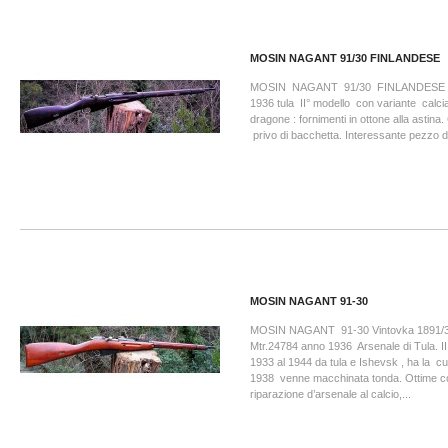
MOSIN NAGANT 91/30 FINLANDESE
MOSIN NAGANT 91/30 FINLANDESE M
1936 tula II° modello con variante calci
dragone : fornimenti in ottone alla astina.
privo di bacchetta. Interessante pezzo d
MOSIN NAGANT 91-30
MOSIN NAGANT 91-30 Vintovka 1891/30
Mtr.24784 anno 1936 Arsenale di Tula. II
1933 al 1944 da tula e Ishevsk , ha la cu
1938 venne macchinata tonda. Ottime co
riparazione d’arsenale al calcio,...