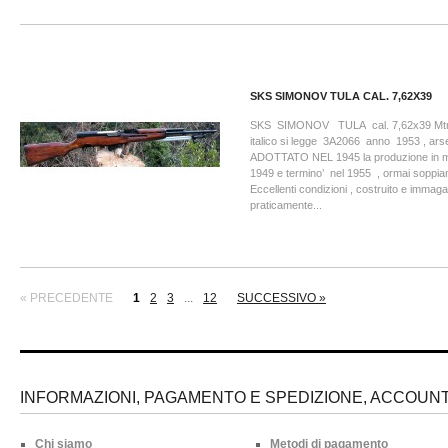
SKS SIMONOV TULA CAL. 7,62X39
SKS SIMONOV TULA cal. 7,62x39 Mtr.
italico si legge 3A2066 anno 1953 , ar
ADOTTATO NEL 1945 la produzione in ma
1949 e termino’ nel 1955 , ormai soppian
Eccellenti condizioni , costruito e immag
praticamente...
« PRECEDENTE
1
2
3
...
12
SUCCESSIVO »
INFORMAZIONI, PAGAMENTO E SPEDIZIONE, ACCOUNT 
Chi siamo
Metodi di pagamento