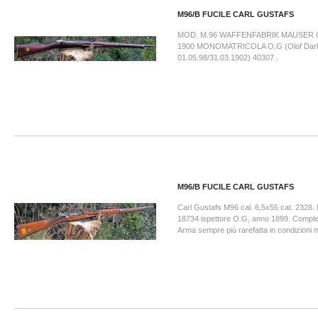
M96/B FUCILE CARL GUSTAFS
MOD. M.96 WAFFENFABRIK MAUSER
1900 MONOMATRICOLA O.G (Olof Darli
01.05.98/31.03.1902) 40307 .
M96/B FUCILE CARL GUSTAFS
Carl Gustafs M96 cal. 6,5x55 cat. 2328.
18734 ispettore O.G, anno 1899. Complet
Arma sempre più rarefatta in condizioni