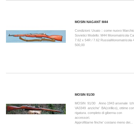
MOSIN NAGANT M44
Condizioni: Usato :: come nuovo Marchio 
Sovietici Modello: M44 Monomatricola Ca
7.62 x 54R / 7.62 RussiaMonomatricola 
500,00
MOSIN 91/30
MOSIN 91/30 Anno 1943 arsenale Izhe
VA3349 anziche’ BA(cirillico), ottime condi
rigatura. completo di giberna con
accesso
Approfittarne finche’ costano meno dei...