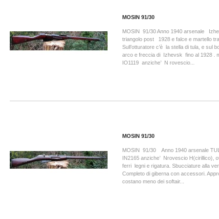
MOSIN 91/30
MOSIN 91/30 Anno 1940 arsenale Izhevs
triangolo post 1928 e falce e martello tra
Sull’otturatore c’è la stella di tula, e sul 
arco e freccia di Izhevsk fino al 1928 . 
IO1119 anziche’ N rovescio...
MOSIN 91/30
MOSIN 91/30 Anno 1940 arsenale TULA
IN2165 anziche’ Nrovescio H(cirillico), o
ferri legni e rigatura. Sbucciature alla ver
Completo di giberna con accessori. Approf
costano meno dei softair...