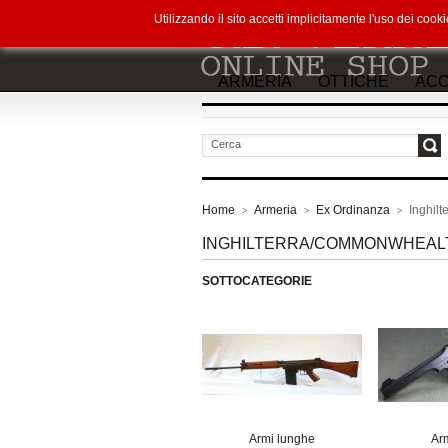
Utilizzando il sito accetti implicitamente l'uso dei co
ARMERIA
OTTICHE
ACC
vai
Home
Armeria
Ex Ordinanza
Inghil
>
>
>
INGHILTERRA/COMMONWHEAL
SOTTOCATEGORIE
Armi lunghe
Arm