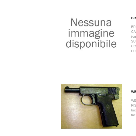
BR
BR
CA
(c
SU
CO
EU
WE
WE
PIS
buo
tac