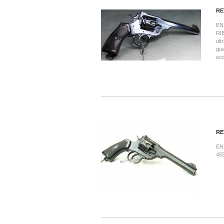
RE
EN
RI
ul
gua
ecc
RE
EN
455