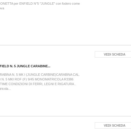
IONETTA per ENFIELD N°5 "JUNGLE" con fodero come
nuova
VEDI SCHEDA
FIELD N. 5 JUNGLE CARABINE...
RABINA N. 5 MK I (JUNGLE CARBINE)CARABINA CAL.
3 N. 5 MKI ROF (F) 9/45 MONOMATRICOLA R3386
TIME CONDIZIONI DI FERRI, LEGNI E RIGATURA .
ricola...
VEDI SCHEDA