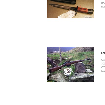
BA
EN
CA
30
OT
Mat