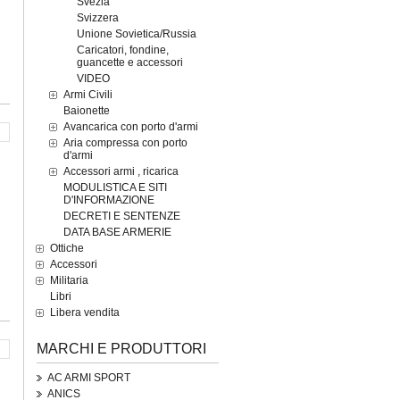
Svezia
Svizzera
Unione Sovietica/Russia
Caricatori, fondine,
guancette e accessori
VIDEO
Armi Civili
Baionette
Avancarica con porto d'armi
Aria compressa con porto
d'armi
Accessori armi , ricarica
MODULISTICA E SITI
D'INFORMAZIONE
DECRETI E SENTENZE
DATA BASE ARMERIE
Ottiche
Accessori
Militaria
Libri
Libera vendita
MARCHI E PRODUTTORI
AC ARMI SPORT
ANICS