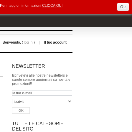
e. Per maggiori informazioni
CLICCA QUI
.
Ok
Select Language
▼
Benvenuto, (
log in
)
Il tuo account
NEWSLETTER
Iscrivetevi alle nostre newsletters e
sarete sempre aggiornati su novità e
promozioni!!
TUTTE LE CATEGORIE
DEL SITO