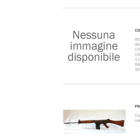
CO
RE
AN
CA
US
4.
BA
AD
FN
Car
cal