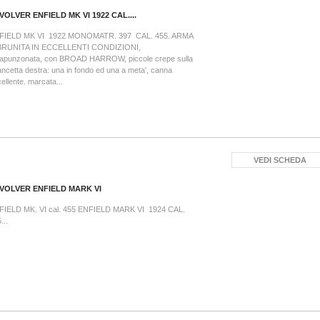
VOLVER ENFIELD MK VI 1922 CAL....
FIELD MK VI 1922 MONOMATR. 397 CAL. 455. ARMA
BRUNITA IN ECCELLENTI CONDIZIONI,
trapunzonata, con BROAD HARROW, piccole crepe sulla
ncetta destra: una in fondo ed una a meta', canna
ellente. marcata...
VEDI SCHEDA
VOLVER ENFIELD MARK VI
FIELD MK. VI cal. 455 ENFIELD MARK VI 1924 CAL.
...