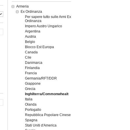
Armeria
Ex Ordinanza
Per sapere tutto sulle Armi Ex
Ordinanza
Impero Austro Ungarico
Argentina
Austria
Belgio
Blocco Est Europa
Canada
Cile
Danimarca
Finlandia
Francia
Germania/RFT/DDR
Giappone
Grecia
Inghilterra/Commonwhealt
Italia
Olanda
Portogallo
Repubblica Popolare Cinese
Spagna
Stati Uniti d'America