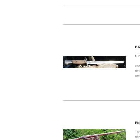
BA
RM
17
cos
del
ott
EN
1
dec