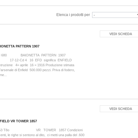
Elenca i prodotti per
VEDI SCHEDA
IONETTA PATTERN 1907
 680 BAIONETTA PATTERN 1907
-12-Cd 4 16 EFD significa ENFIELD
truzione 4= aprile 16 = 1916 Produzione stimata
l’arsenale di Enfield 500.000 pezzi. Priva di fodero,
ime...
VEDI SCHEDA
FIELD VR TOWER 1857
853 T8o VR TOWER 1857 Condizioni
enti, le righe si sentono al dito, ci metti una palla del .600