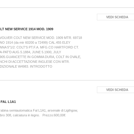
VEDI SCHEDA
LT NEW SERVICE 1914 MOD. 1909
VOLVER COLT NEW SERVICE MOD. 1909 MTR. 69718
NO 1914 (da mtr 60200 a 72499) CAL.455 ELEY
NNA 5"1/2: COLT'S PT.F.A. MFG.CO HARTFORD CT.
A-PAT'D AUG.5.1884, JUNE 5.1900, JULY
1905.GUANCETTE IN GOMMA DURA, COLT IN OVALE,
NCHI DI ACCETTAZIONE INGLESE CON MTR.
DIZIONALE W4983. INTRODOTTO
VEDI SCHEDA
 FAL L1A1
abina semiautomatica Fal L1A1, arsenale di Ligthgow,
ibro 308, calciatura in legno. Prezzo:600,00€