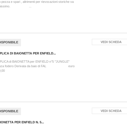
 pezza e spari , altrimenti per rievocazioni storiche va
enissimo. ...
VEDI SCHEDA
DISPONIBILE
PLICA DI BAIONETTA PER ENFIELD...
PLICA di BAIONETTA per ENFIELD n°5 "JUNGLE"
nza fodero Derivata da baio di FAL euro
0,00
VEDI SCHEDA
DISPONIBILE
IONETTA PER ENFIELD N. 5...