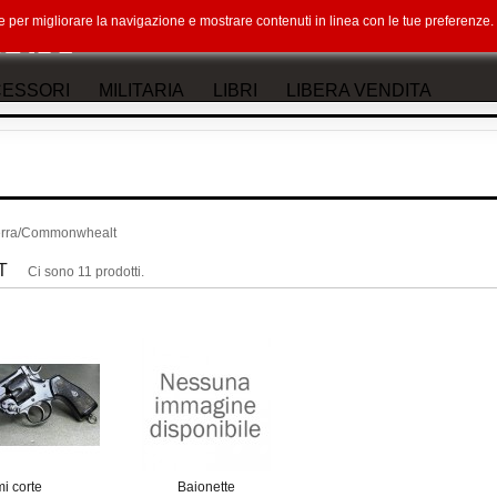
okie per migliorare la navigazione e mostrare contenuti in linea con le tue preferenz
ESSORI
MILITARIA
LIBRI
LIBERA VENDITA
terra/Commonwhealt
T
Ci sono 11 prodotti.
i corte
Baionette