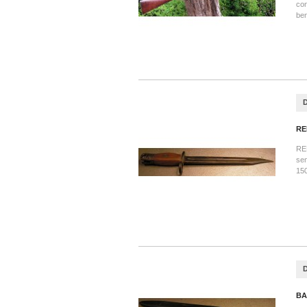
con
b
RE
RE
se
15
BA