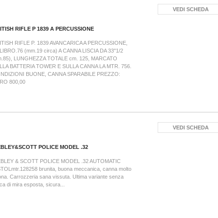
VEDI SCHEDA
ITISH RIFLE P 1839 A PERCUSSIONE
ITISH RIFLE P. 1839 AVANCARICA A PERCUSSIONE,
LIBRO.76 (mm.19 circa) A CANNA LISCIA DA 33''1/2
m.85), LUNGHEZZA TOTALE cm. 125, MARCATO
LLA BATTERIA TOWER E SULLA CANNA LA MTR. 756.
NDIZIONI BUONE, CANNA SPARABILE PREZZO:
RO 800,00
VEDI SCHEDA
BLEY&SCOTT POLICE MODEL .32
BLEY & SCOTT POLICE MODEL .32 AUTOMATIC
TOLmtr.128258 brunita, buona meccanica, canna molto
na. Carrozzeria sana vissuta. Ultima variante senza
ca di mira esposta, sicura...