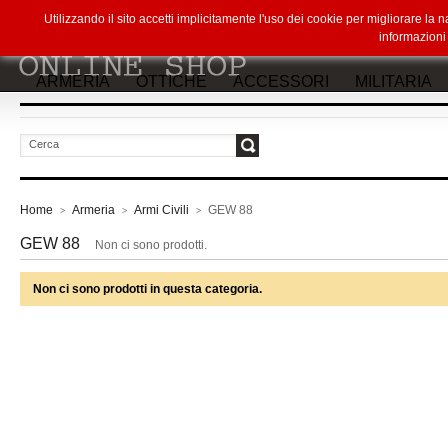
Utilizzando il sito accetti implicitamente l'uso dei cookie per migliorare la
informazion
ARMERIA
OTTICHE
ACCESSORI
MILITARIA
vai
Home
Armeria
Armi Civili
GEW 88
>
>
>
GEW 88
Non ci sono prodotti.
Non ci sono prodotti in questa categoria.