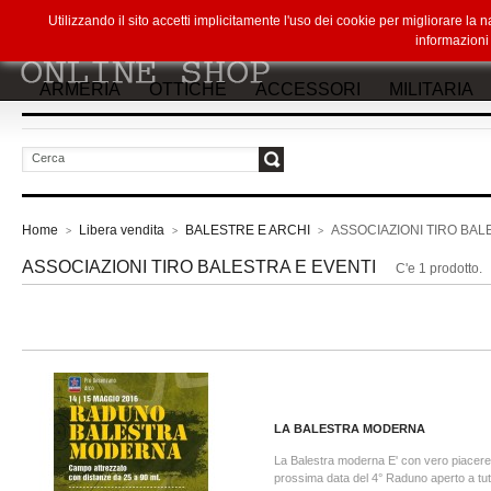
Utilizzando il sito accetti implicitamente l'uso dei cookie per migliorare la
informazion
ARMERIA
OTTICHE
ACCESSORI
MILITARIA
vai
Home
Libera vendita
BALESTRE E ARCHI
ASSOCIAZIONI TIRO BAL
>
>
>
ASSOCIAZIONI TIRO BALESTRA E EVENTI
C'e 1 prodotto.
LA BALESTRA MODERNA
La Balestra moderna E' con vero piacere
prossima data del 4° Raduno aperto a tutt