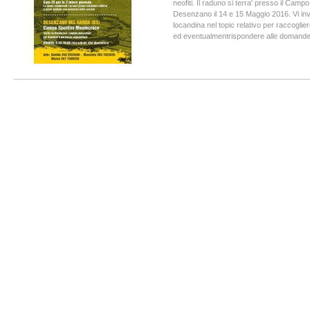
neofiti. Il raduno si terra' presso il Cam
Desenzano il 14 e 15 Maggio 2016. Vi invi
locandina nel topic relativo per raccoglier
ed eventualmentrispondere alle domande 