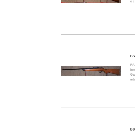
e c
BS
BSA
for
Gam
mts
BS