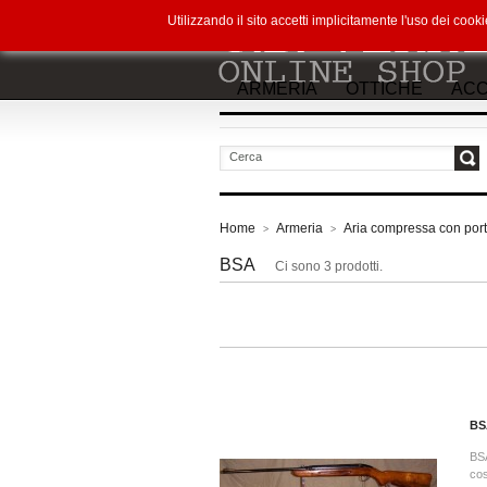
Utilizzando il sito accetti implicitamente l'uso dei co
ARMERIA
OTTICHE
ACC
vai
Home
Armeria
Aria compressa con port
>
>
BSA
Ci sono 3 prodotti.
BS
BS
cos