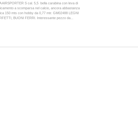
 AIRSPORTER S cal. 5,5 bella carabina con leva di
icamento a scomparsa nel calcio, ancora abbastanza
ica 150 mts con hobby da 0,77 mtr. GM02488 LEGNI
RFETTI, BUONI FERRI. Interessante pezzo da...