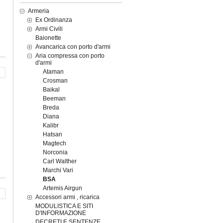
Armeria
Ex Ordinanza
Armi Civili
Baionette
Avancarica con porto d'armi
Aria compressa con porto
d'armi
Ataman
Crosman
Baikal
Beeman
Breda
Diana
Kalibr
Hatsan
Magtech
Norconia
Carl Walther
Marchi Vari
BSA
Artemis Airgun
Accessori armi , ricarica
MODULISTICA E SITI
D'INFORMAZIONE
DECRETI E SENTENZE