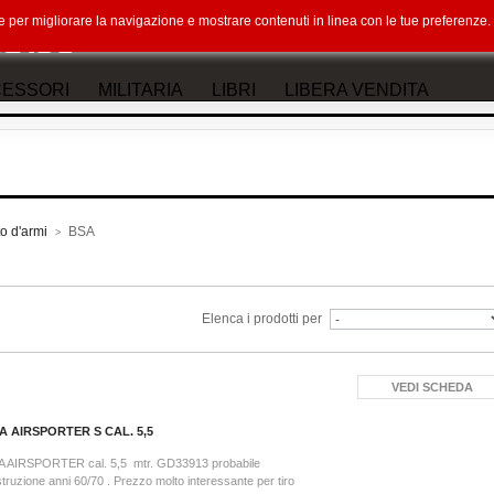
okie per migliorare la navigazione e mostrare contenuti in linea con le tue preferenz
ESSORI
MILITARIA
LIBRI
LIBERA VENDITA
o d'armi
BSA
>
Elenca i prodotti per
VEDI SCHEDA
A AIRSPORTER S CAL. 5,5
A AIRSPORTER cal. 5,5 mtr. GD33913 probabile
truzione anni 60/70 . Prezzo molto interessante per tiro