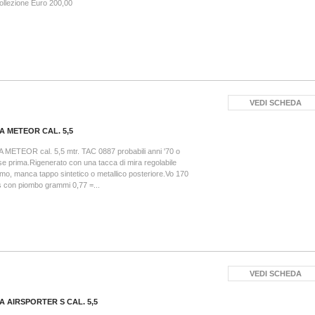
ollezione Euro 200,00
VEDI SCHEDA
A METEOR CAL. 5,5
 METEOR cal. 5,5 mtr. TAC 0887 probabili anni '70 o
se prima.Rigenerato con una tacca di mira regolabile
o, manca tappo sintetico o metallico posteriore.Vo 170
 con piombo grammi 0,77 =...
VEDI SCHEDA
A AIRSPORTER S CAL. 5,5