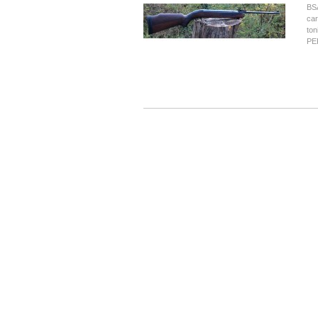
BSA
car
ton
PE