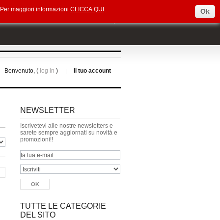
e. Per maggiori informazioni
CLICCA QUI
.
Ok
Select Language
▼
Benvenuto, (
log in
)
Il tuo account
NEWSLETTER
Iscrivetevi alle nostre newsletters e
sarete sempre aggiornati su novità e
promozioni!!
TUTTE LE CATEGORIE
DEL SITO