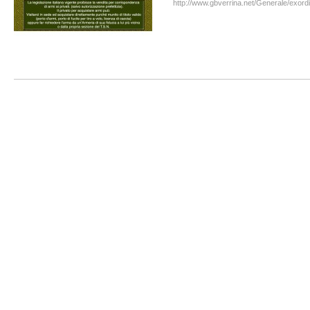
http://www.gbverrina.net/Generale/exord