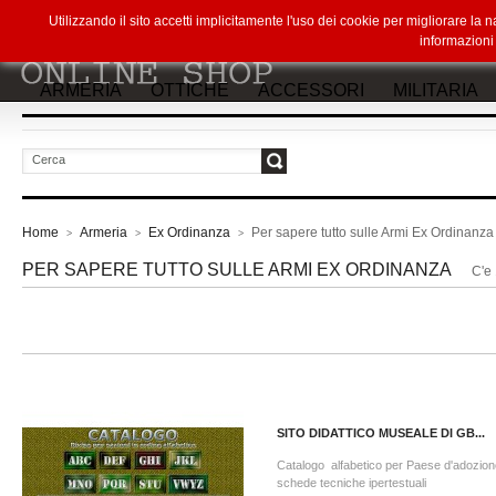
Utilizzando il sito accetti implicitamente l'uso dei cookie per migliorare la
informazion
ARMERIA
OTTICHE
ACCESSORI
MILITARIA
vai
Home
Armeria
Ex Ordinanza
Per sapere tutto sulle Armi Ex Ordinanza
>
>
>
PER SAPERE TUTTO SULLE ARMI EX ORDINANZA
C'e 
SITO DIDATTICO MUSEALE DI GB...
Catalogo alfabetico per Paese d'adozio
schede tecniche ipertestuali