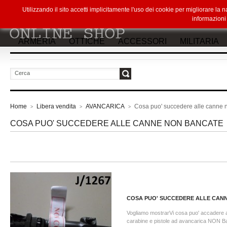
Utilizzando il sito accetti implicitamente l'uso dei cookie per migliorare la
informazion
ARMERIA
OTTICHE
ACCESSORI
MILITARIA
vai
Home
Libera vendita
AVANCARICA
Cosa puo' succedere alle canne 
>
>
>
COSA PUO' SUCCEDERE ALLE CANNE NON BANCATE
COSA PUO' SUCCEDERE ALLE CANNE
Vogliamo mostrarVi cosa puo' accadere a
carabine e pistole ad avancarica NON Ba