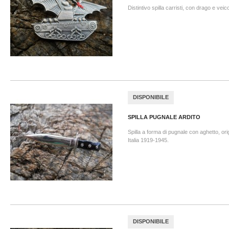
Distintivo spilla carristi, con drago e vei
DISPONIBILE
SPILLA PUGNALE ARDITO
Spilla a forma di pugnale con aghetto, orig
Italia 1919-1945.
DISPONIBILE