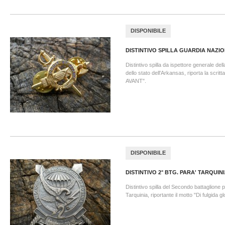
DISPONIBILE
DISTINTIVO SPILLA GUARDIA NAZI
Distintivo spilla da ispettore generale del
dello stato dell'Arkansas, riporta la scri
AVANT".
DISPONIBILE
DISTINTIVO 2° BTG. PARA' TARQUIN
Distintivo spilla del Secondo battaglione 
Tarquinia, riportante il motto "Di fulgida gl