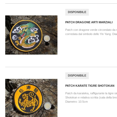
DISPONIBILE
PATCH DRAGONE ARTI MARZIALI
Patch con dragone verde circondato da 
corredata dal simbolo dello Yin Yang. Di
DISPONIBILE
PATCH KARATE TIGRE SHOTOKAN
Patch da karateka, raffigurante la tigre si
Shotokan e relativa scritta (sala della bre
Diametro: 10.5cm