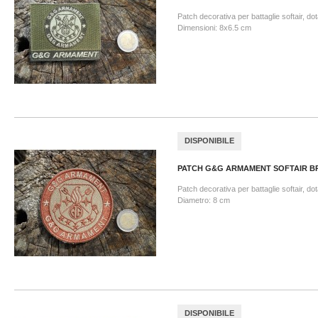
Patch decorativa per battaglie softair, dot
Dimensioni: 8x6.5 cm
DISPONIBILE
PATCH G&G ARMAMENT SOFTAIR 
Patch decorativa per battaglie softair, dot
Diametro: 8 cm
DISPONIBILE