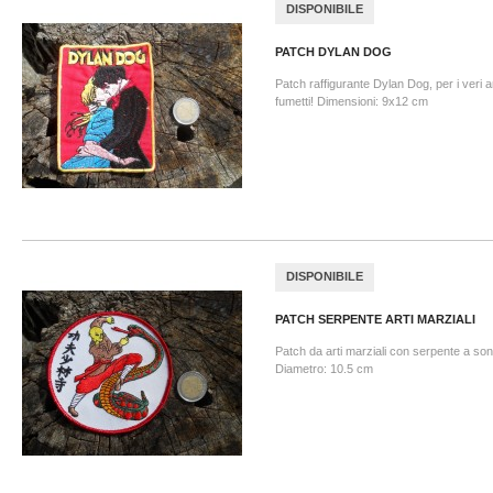
DISPONIBILE
PATCH DYLAN DOG
Patch raffigurante Dylan Dog, per i veri a
fumetti! Dimensioni: 9x12 cm
DISPONIBILE
PATCH SERPENTE ARTI MARZIALI
Patch da arti marziali con serpente a son
Diametro: 10.5 cm