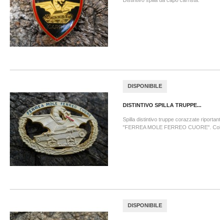
Distintivo spilla da capo carrista.
DISPONIBILE
DISTINTIVO SPILLA TRUPPE...
Spilla distintivo truppe corazzate riportant
"FERREA MOLE FERREO CUORE". Color
DISPONIBILE