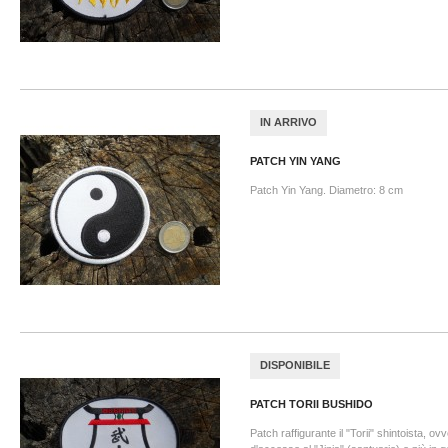
IN ARRIVO
PATCH YIN YANG
Patch Yin Yang. Diametro: 8 cm
DISPONIBILE
PATCH TORII BUSHIDO
Patch raffigurante il "Torii" shintoista, ovv