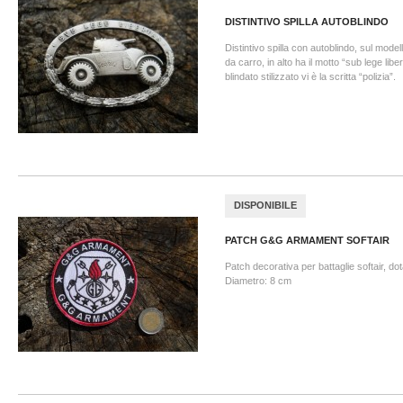
DISTINTIVO SPILLA AUTOBLINDO
Distintivo spilla con autoblindo, sul modello
da carro, in alto ha il motto “sub lege libe
blindato stilizzato vi è la scritta “polizia”.
DISPONIBILE
PATCH G&G ARMAMENT SOFTAIR
Patch decorativa per battaglie softair, dot
Diametro: 8 cm