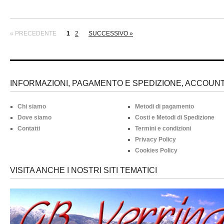
« PRECEDENTE
1
2
SUCCESSIVO »
INFORMAZIONI, PAGAMENTO E SPEDIZIONE, ACCOUNT 
Chi siamo
Metodi di pagamento
Dove siamo
Costi e Metodi di Spedizione
Contatti
Termini e condizioni
Privacy Policy
Cookies Policy
VISITA ANCHE I NOSTRI SITI TEMATICI