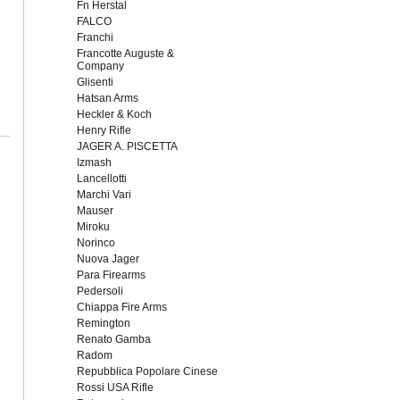
Fn Herstal
FALCO
Franchi
Francotte Auguste &
Company
Glisenti
Hatsan Arms
Heckler & Koch
Henry Rifle
JAGER A. PISCETTA
Izmash
Lancellotti
Marchi Vari
Mauser
Miroku
Norinco
Nuova Jager
Para Firearms
Pedersoli
Chiappa Fire Arms
Remington
Renato Gamba
Radom
Repubblica Popolare Cinese
Rossi USA Rifle