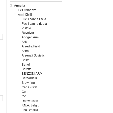
Armeria
Ex Ordinanza
Armi Civili
Fucili canna liscia
Fucili canna rigata
Pistole
Revolver
Agogeri Armi
Akkar
Alfred & Field
Astra
Arsenali Sovietici
Baikal
Benelli
Beretta
BENZONI ARMI
Bernardelli
Browning
Carl Gustaf
Colt
CZ
Danwesson
F.N.A. Belgio
Fna Brescia