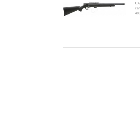
CAR
car
48