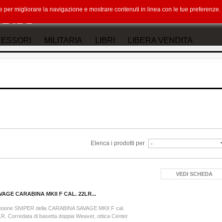
okie per migliorare la navigazione e mostrare contenuti in linea con le tue preferenz
ESSORI
MILITARIA
LIBRI
LIBERA VENDITA
Elenca i prodotti per
VEDI SCHEDA
VAGE CARABINA MKII F CAL. 22LR...
rsione SNIPER della CARABINA SAVAGE MKII F cal.
R. Corredata di basetta doppia Weaver, ottica Center