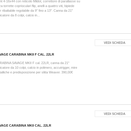
nt 4-16x44 con reticolo Mildot, correttore di parallasse su
za torrette coprioculari flip, anelli a quattro viti, bipiede
r ribaltabile regolabile da 9" fino a 13". Canna da 21"
icatore da 8 colpi, calcio in...
VEDI SCHEDA
VAGE CARABINA MKII F CAL. 22LR
RABINA SAVAGE MKII F cal. 22LR, canna da 21"
icatore da 10 colpi, calcio in polimero, accutrigger, mire
alliche e predisposizione per slitta Weaver. 390,00€
VEDI SCHEDA
VAGE CARABINA MKII CAL. 22LR