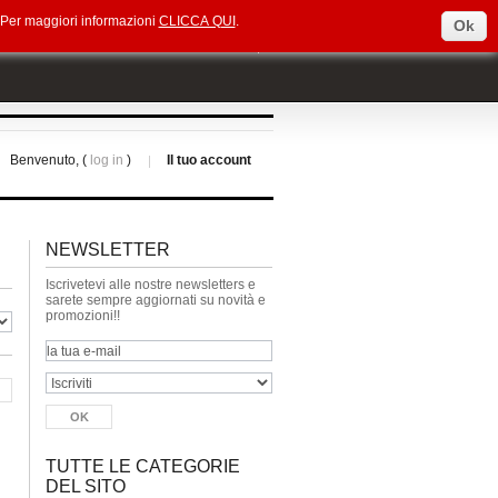
e. Per maggiori informazioni
CLICCA QUI
.
Ok
Select Language
▼
Benvenuto, (
log in
)
Il tuo account
NEWSLETTER
Iscrivetevi alle nostre newsletters e
sarete sempre aggiornati su novità e
promozioni!!
TUTTE LE CATEGORIE
DEL SITO