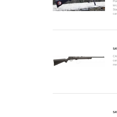
Poi
ter
Sta
car
SA
CA
car
met
SA