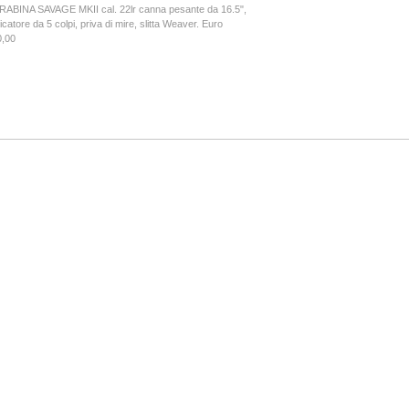
ABINA SAVAGE MKII cal. 22lr canna pesante da 16.5",
icatore da 5 colpi, priva di mire, slitta Weaver. Euro
0,00