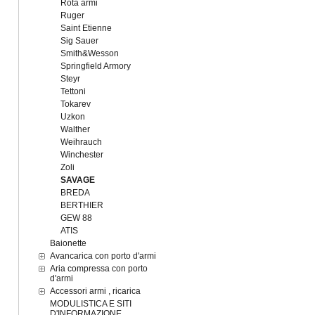
Rota armi
Ruger
Saint Etienne
Sig Sauer
Smith&Wesson
Springfield Armory
Steyr
Tettoni
Tokarev
Uzkon
Walther
Weihrauch
Winchester
Zoli
SAVAGE
BREDA
BERTHIER
GEW 88
ATIS
Baionette
Avancarica con porto d'armi
Aria compressa con porto
d'armi
Accessori armi , ricarica
MODULISTICA E SITI
D'INFORMAZIONE