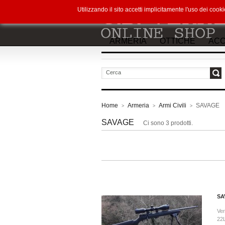
Utilizzando il sito accetti implicitamente l'uso dei co
ARMERIA
OTTICHE
ACC
vai
Home
Armeria
Armi Civili
SAVAGE
>
>
>
SAVAGE
Ci sono 3 prodotti.
SA
Ve
22L