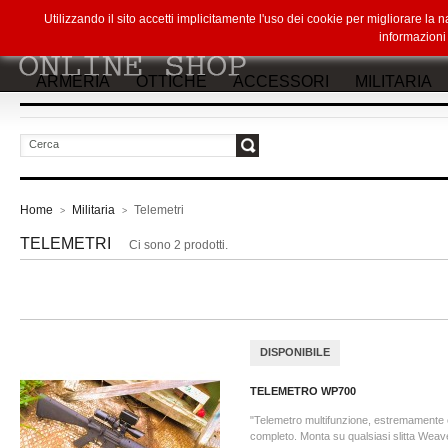
Utilizzando il sito accetti implicitamente l'uso dei cookie per migliorare la
informazion
ARMERIA
OTTICHE
ACCESSORI
MILITARIA
vai
Home
Militaria
Telemetri
>
>
TELEMETRI
Ci sono 2 prodotti.
DISPONIBILE
TELEMETRO WP700
"Telemetro multifunzione, estremamente
completo. Monta su qualsiasi slitta Weave