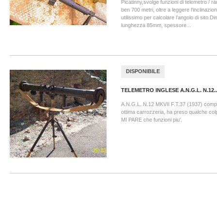
Picatinny,svolge funzioni di telemetro / ra
ben 700 metri, oltre a leggere l'inclinazion
utilissimo per calcolare l'angolo di sito.D
lunghezza 85mm, spessore...
DISPONIBILE
TELEMETRO INGLESE A.N.G.L. N.12..
A.N.G.L. N.12 MKVII F.T.37 (1937) comple
ottima carrozzeria, ha preso qualche col
MI PARE che funzioni piu'.