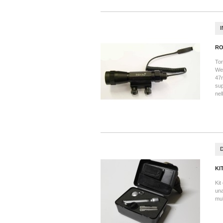
RO
Tor
Wea
47m
sup
nel
KI
Kit
una
mul