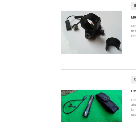
MI
Mir
fis
int
UM
Com
all
lum
pot