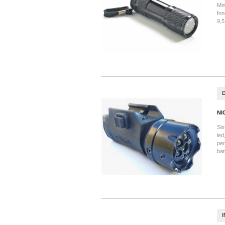
Min
fon
9,5
NI
Sis
led
per
bat