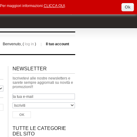
e. Per maggiori informazioni
CLICCA QUI
.
Ok
Select Language
▼
Benvenuto, (
log in
)
Il tuo account
NEWSLETTER
Iscrivetevi alle nostre newsletters e
sarete sempre aggiornati su novità e
promozioni!!
TUTTE LE CATEGORIE
DEL SITO