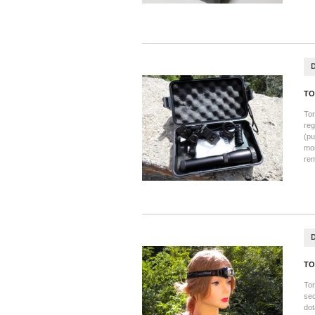
TO
Tor
reg
(pu
mon
rem
TO
Tor
sec
dot