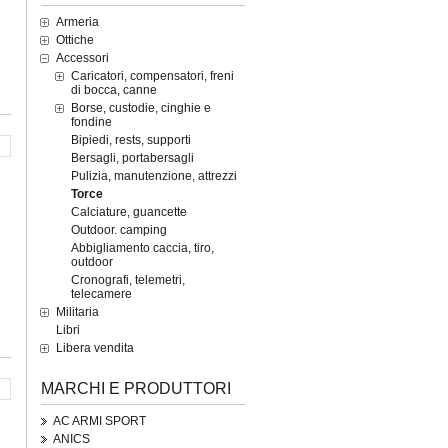
Armeria
Ottiche
Accessori
Caricatori, compensatori, freni
di bocca, canne
Borse, custodie, cinghie e
fondine
Bipiedi, rests, supporti
Bersagli, portabersagli
Pulizia, manutenzione, attrezzi
Torce
Calciature, guancette
Outdoor. camping
Abbigliamento caccia, tiro,
outdoor
Cronografi, telemetri,
telecamere
Militaria
Libri
Libera vendita
MARCHI E PRODUTTORI
AC ARMI SPORT
ANICS