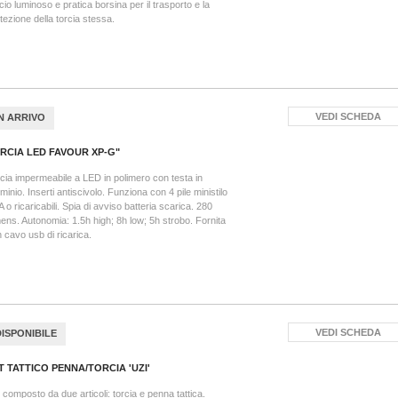
cio luminoso e pratica borsina per il trasporto e la
tezione della torcia stessa.
VEDI SCHEDA
IN ARRIVO
RCIA LED FAVOUR XP-G"
cia impermeabile a LED in polimero con testa in
uminio. Inserti antiscivolo. Funziona con 4 pile ministilo
 o ricaricabili. Spia di avviso batteria scarica. 280
ens. Autonomia: 1.5h high; 8h low; 5h strobo. Fornita
 cavo usb di ricarica.
VEDI SCHEDA
DISPONIBILE
T TATTICO PENNA/TORCIA 'UZI'
 composto da due articoli: torcia e penna tattica.