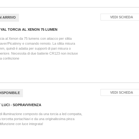
VEDI SCHEDA
IN ARRIVO
YAL TORCIA AL XENON 75 LUMEN
cia al Xenon da 75 lumens con attacco per slitta
ver/Picatinny e comando remoto. La slitta misura
m, quindi è adatta per supporti di pari misura o
eriore. Necessita di due batterie CR123 non incluse
la confezione
VEDI SCHEDA
DISPONIBILE
T LUCI - SOPRAVVIVENZA
 di illuminazione composto da una torcia a led compatta,
 torcetta portachiavi e da una originalissima pinza
tifunzione con luce integrata!