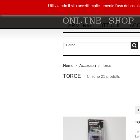
Utilizzando il sito accetti implicitamente l'uso dei co
ARMERIA
OTTICHE
ACC
vai
Home
Accessori
Torce
>
>
TORCE
Ci sono 21 prodotti.
TO
Tor
Lum