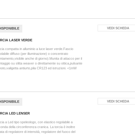
VEDI SCHEDA
DISPONIBILE
RCIA LASER VERDE
cia compatta in alluminio a luce laser verde.Fascio
olabile diffuso (per illuminazione) o concentrato
ntamento,visibile anche di giorno).Munita di attacco per il
taggio su slitta weaver o direttamente su ottica,pulsante
oto,valigetta antiurto,pila CR123 ed istruzioni. <1mW
VEDI SCHEDA
DISPONIBILE
RCIA LED LENSER
cia a Led tipo speleologo, con elastico regolabile a
onda della circonferenza cranica. La torcia è inoltre
ata di regolatore di intensità, regolatore del fuoco del