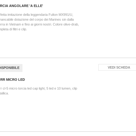
RCIA ANGOLARE 'A ELLE'
fetta imitazione della leggendaria Fulton MX991/U,
ancabile dotazione del corpo dei Marines sin dalla
rra in Vietnam e fino ai giorni nostri. Colore olive-drab,
pleta di filtri e clip.
VEDI SCHEDA
DISPONIBILE
RR MICRO LED
r cl-5 micro torcia led cap light, 5 led e 10 lumen, clip
allica.