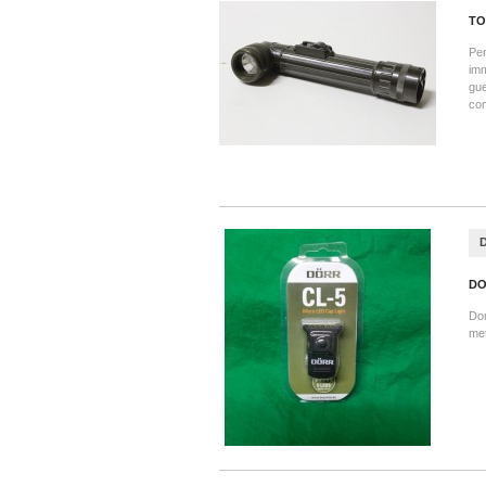
TO
Per
imm
gue
com
DO
Dor
met