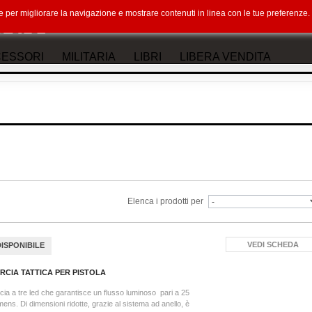
okie per migliorare la navigazione e mostrare contenuti in linea con le tue preferenz
ESSORI
MILITARIA
LIBRI
LIBERA VENDITA
Elenca i prodotti per
VEDI SCHEDA
DISPONIBILE
RCIA TATTICA PER PISTOLA
cia a tre led che garantisce un flusso luminoso pari a 25
ens. Di dimensioni ridotte, grazie al sistema ad anello, è