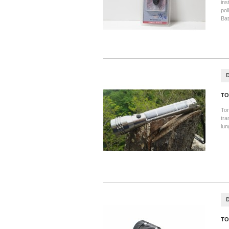
ins
pol
Bat
TO
Tor
tra
lun
TO