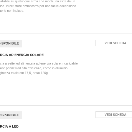
tallabile su qualunque arma che monti una slitta da un
lice. Interruttore ambidestro per una facile accensione.
terie non incluse.
VEDI SCHEDA
DISPONIBILE
RCIA AD ENERGIA SOLARE
cia a sette led alimentata ad energia solare, ricaricabile
mite pannelli ad alta efficienza, corpo in alluminio,
ghezza totale cm 17,5, peso 120g.
VEDI SCHEDA
DISPONIBILE
RCIA A LED