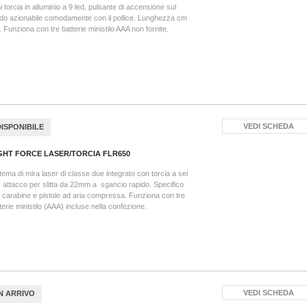
i torcia in alluminio a 9 led, pulsante di accensione sul
do azionabile comodamente con il pollice. Lunghezza cm
. Funziona con tre batterie ministilo AAA non fornite.
VEDI SCHEDA
DISPONIBILE
GHT FORCE LASER/TORCIA FLR650
tema di mira laser di classe due integrato con torcia a sei
, attacco per slitta da 22mm a sgancio rapido. Specifico
 carabine e pistole ad aria compressa. Funziona con tre
terie ministilo (AAA) incluse nella confezione.
VEDI SCHEDA
IN ARRIVO