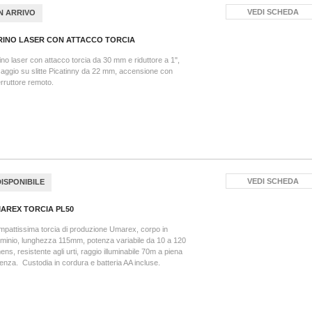
VEDI SCHEDA
IN ARRIVO
RINO LASER CON ATTACCO TORCIA
ino laser con attacco torcia da 30 mm e riduttore a 1",
saggio su slitte Picatinny da 22 mm, accensione con
erruttore remoto.
VEDI SCHEDA
DISPONIBILE
AREX TORCIA PL50
pattissima torcia di produzione Umarex, corpo in
uminio, lunghezza 115mm, potenza variabile da 10 a 120
ens, resistente agli urti, raggio illuminabile 70m a piena
enza. Custodia in cordura e batteria AA incluse.