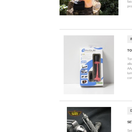
fas
pro
TO
Tor
all
AAA
lum
con
SE
Set