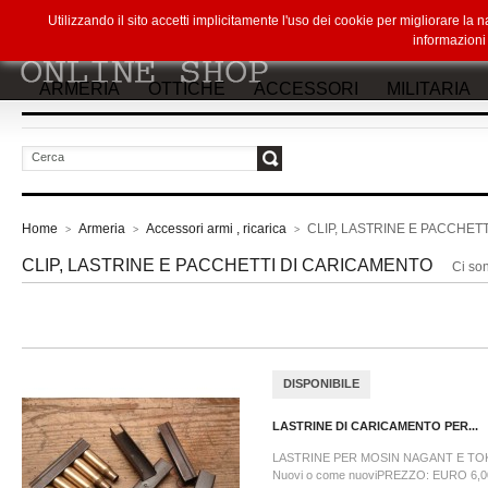
Utilizzando il sito accetti implicitamente l'uso dei cookie per migliorare la
informazion
ARMERIA
OTTICHE
ACCESSORI
MILITARIA
vai
Home
Armeria
Accessori armi , ricarica
CLIP, LASTRINE E PACCHET
>
>
>
CLIP, LASTRINE E PACCHETTI DI CARICAMENTO
Ci son
DISPONIBILE
LASTRINE DI CARICAMENTO PER...
LASTRINE PER MOSIN NAGANT E TO
Nuovi o come nuoviPREZZO: EURO 6,00