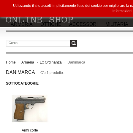
Utilizzando il sito accetti implicitamente l'uso dei cookie per migliorare la
informazion
ARMERIA
OTTICHE
ACCESSORI
MILITARIA
vai
Home
Armeria
Ex Ordinanza
Danimarca
>
>
>
DANIMARCA
C'e 1 prodotto.
SOTTOCATEGORIE
Armi corte