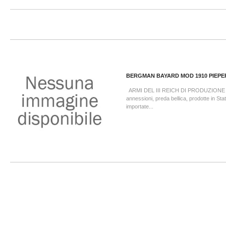
BERGMAN BAYARD MOD 1910 PIEPER
ARMI DEL III REICH DI PRODUZION
annessioni, preda bellica, prodotte in St
importate...