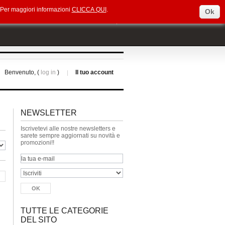
e. Per maggiori informazioni
CLICCA QUI
.
Ok
Select Language
▼
Benvenuto, (
log in
)
Il tuo account
NEWSLETTER
Iscrivetevi alle nostre newsletters e
sarete sempre aggiornati su novità e
promozioni!!
TUTTE LE CATEGORIE
DEL SITO