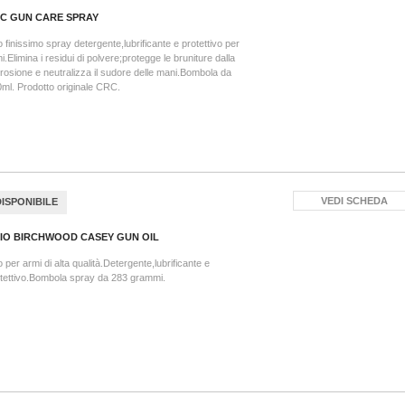
C GUN CARE SPRAY
o finissimo spray detergente,lubrificante e protettivo per
i.Elimina i residui di polvere;protegge le bruniture dalla
rosione e neutralizza il sudore delle mani.Bombola da
ml. Prodotto originale CRC.
VEDI SCHEDA
DISPONIBILE
IO BIRCHWOOD CASEY GUN OIL
o per armi di alta qualità.Detergente,lubrificante e
tettivo.Bombola spray da 283 grammi.