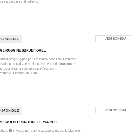
 sè a caccia ed al poligono!
VEDI SCHEDA
DISPONIBILE
GLIRUGGINE SBRUNITORE...
unitore/togliruggine per il restauro delle armi.Permette
 veloce e pratica rimozione delle vecchie brunitore e
la ruggine senza danneggiare l'acciaio
tostante..Flacone da 90ml.
VEDI SCHEDA
DISPONIBILE
RCHWOOD BRUNITORE PERMA BLUE
nitore Birchwood per parti in acciaio al carbonio blu/nero.