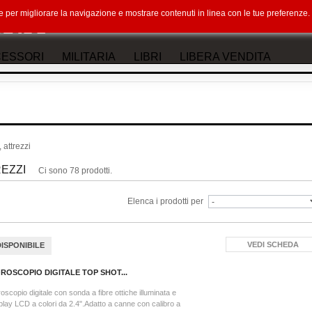
okie per migliorare la navigazione e mostrare contenuti in linea con le tue preferenz
ESSORI
MILITARIA
LIBRI
LIBERA VENDITA
 attrezzi
REZZI
Ci sono 78 prodotti.
Elenca i prodotti per
VEDI SCHEDA
DISPONIBILE
ROSCOPIO DIGITALE TOP SHOT...
oscopio digitale con sonda a fibre ottiche illuminata e
play LCD a colori da 2.4".Adatto a canne con calibro a