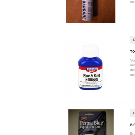
con
TO
Sbr
una
del
sot
BI
Bru