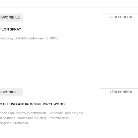
VEDI SCHEDA
DISPONIBILE
FLON SPRAY
lon spray Ballistol, confezione da 200ml.
VEDI SCHEDA
DISPONIBILE
OTETTIVO ANTIRUGGINE BIRCHWOOD
icacissimo protettivo antiruggine 'Barricade' specifico per
i da fuoco, confezione da 280g. Prodotto dalla
stigiosa Birchwood.