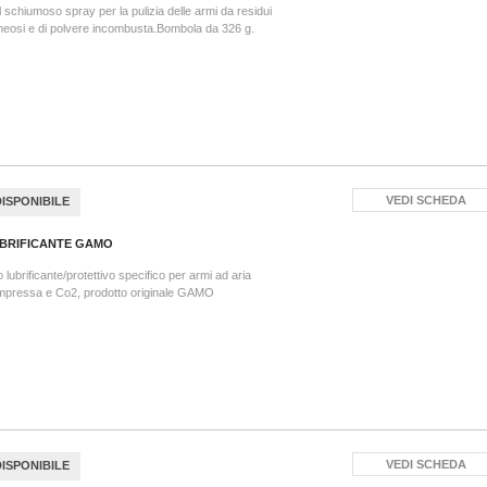
 schiumoso spray per la pulizia delle armi da residui
eosi e di polvere incombusta.Bombola da 326 g.
VEDI SCHEDA
DISPONIBILE
BRIFICANTE GAMO
o lubrificante/protettivo specifico per armi ad aria
mpressa e Co2, prodotto originale GAMO
VEDI SCHEDA
DISPONIBILE