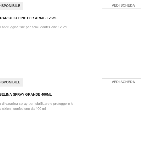
VEDI SCHEDA
DISPONIBILE
DAR OLIO FINE PER ARMI - 125ML
o antiruggine fine per armi, confezione 125ml.
VEDI SCHEDA
DISPONIBILE
SELINA SPRAY GRANDE 400ML
o di vaselina spray per lubrificare e proteggere le
rnizioni, confezione da 400 ml.