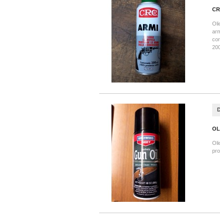
CR
Oli
arm
cor
200
OL
Oli
pro