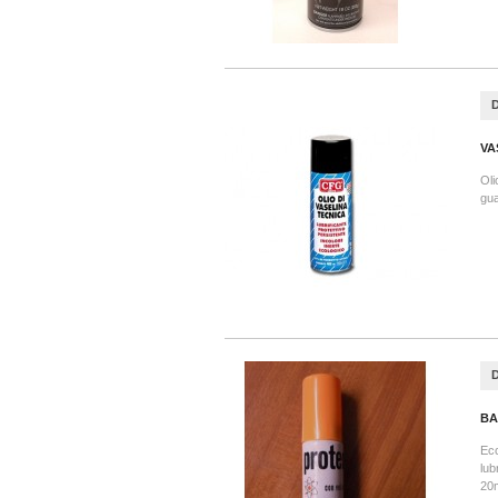
VA
Oli
gua
BA
Ecc
lub
20m