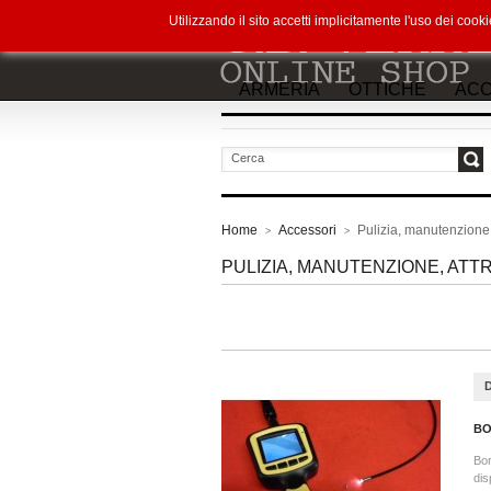
Utilizzando il sito accetti implicitamente l'uso dei co
ARMERIA
OTTICHE
ACC
vai
Home
Accessori
Pulizia, manutenzione,
>
>
PULIZIA, MANUTENZIONE, ATT
BO
Bor
dis