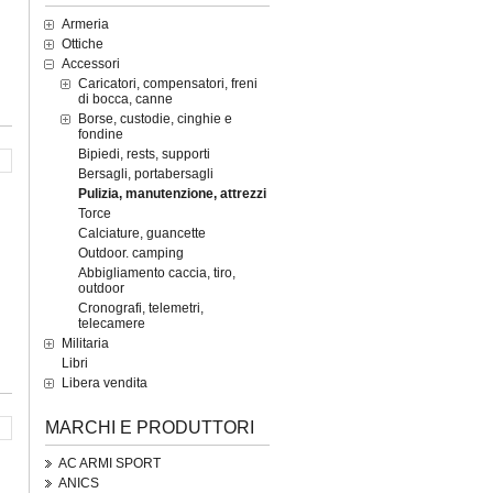
Armeria
Ottiche
Accessori
Caricatori, compensatori, freni
di bocca, canne
Borse, custodie, cinghie e
fondine
Bipiedi, rests, supporti
Bersagli, portabersagli
Pulizia, manutenzione, attrezzi
Torce
Calciature, guancette
Outdoor. camping
Abbigliamento caccia, tiro,
outdoor
Cronografi, telemetri,
telecamere
Militaria
Libri
Libera vendita
MARCHI E PRODUTTORI
AC ARMI SPORT
ANICS