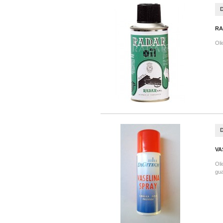
RA
Oli
VA
Oli
gua