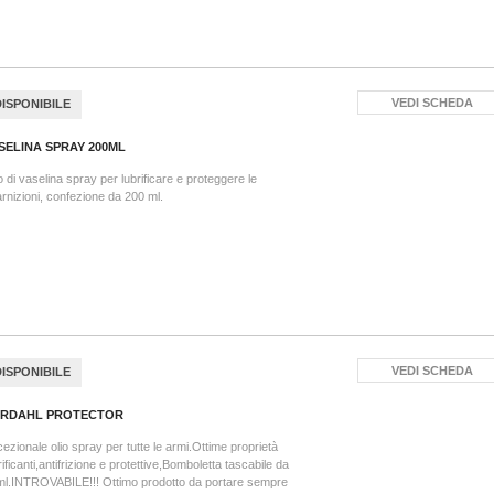
VEDI SCHEDA
DISPONIBILE
SELINA SPRAY 200ML
o di vaselina spray per lubrificare e proteggere le
rnizioni, confezione da 200 ml.
VEDI SCHEDA
DISPONIBILE
RDAHL PROTECTOR
ezionale olio spray per tutte le armi.Ottime proprietà
rificanti,antifrizione e protettive,Bomboletta tascabile da
l.INTROVABILE!!! Ottimo prodotto da portare sempre