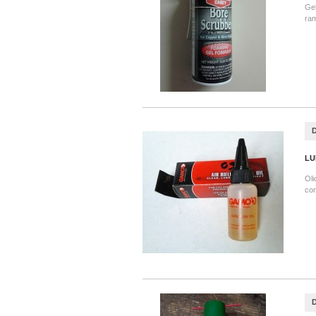
Gel
ram
LU
Oli
co