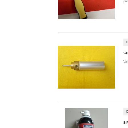
par
VA
Val
BI