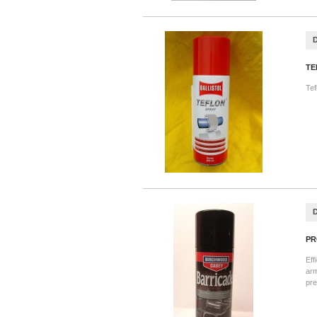
TE
Tef
PR
Eff
arm
pre