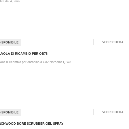
tire dal 4,5mm.
VEDI SCHEDA
DISPONIBILE
LVOLA DI RICAMBIO PER QB78
vola di ricambio per carabina a Co2 Norconia QB78.
VEDI SCHEDA
DISPONIBILE
RCHWOOD BORE SCRUBBER GEL SPRAY