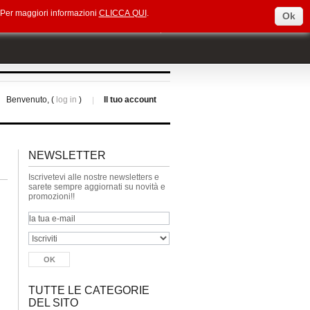
e. Per maggiori informazioni
CLICCA QUI
.
Ok
Select Language
▼
Benvenuto, (
log in
)
Il tuo account
NEWSLETTER
Iscrivetevi alle nostre newsletters e
sarete sempre aggiornati su novità e
promozioni!!
TUTTE LE CATEGORIE
DEL SITO