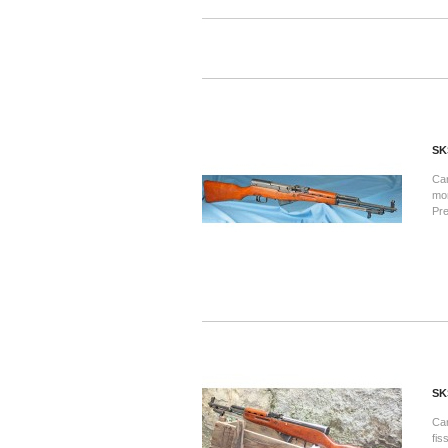
SK
Car
mon
Pr
SK
Car
fis