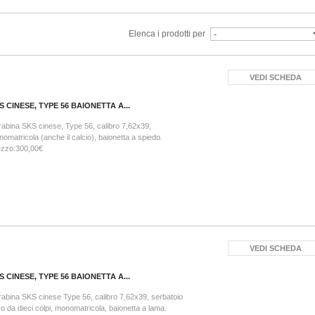
Elenca i prodotti per
VEDI SCHEDA
S CINESE, TYPE 56 BAIONETTA A...
abina SKS cinese, Type 56, calibro 7,62x39,
omatricola (anche il calcio), baionetta a spiedo.
ezzo:300,00€
VEDI SCHEDA
S CINESE, TYPE 56 BAIONETTA A...
abina SKS cinese Type 56, calibro 7,62x39, serbatoio
so da dieci colpi, monomatricola, baionetta a lama.