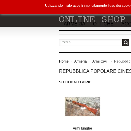
Utilizzando il sito accetti implicitamente l'uso dei co
ARMERIA
OTTICHE
ACC
vai
Home
Armeria
Armi Civili
Repubblic
>
>
>
REPUBBLICA POPOLARE CINE
SOTTOCATEGORIE
Armi lunghe