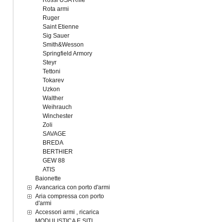
Rossi USA Rifle
Rota armi
Ruger
Saint Etienne
Sig Sauer
Smith&Wesson
Springfield Armory
Steyr
Tettoni
Tokarev
Uzkon
Walther
Weihrauch
Winchester
Zoli
SAVAGE
BREDA
BERTHIER
GEW 88
ATIS
Baionette
Avancarica con porto d'armi
Aria compressa con porto
d'armi
Accessori armi , ricarica
MODULISTICA E SITI