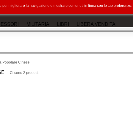
okie per migliorare la navigazione e mostrare contenuti in linea con le tue preferenz
ESSORI
MILITARIA
LIBRI
LIBERA VENDITA
a Popolare Cinese
SE
Ci sono 2 prodotti.