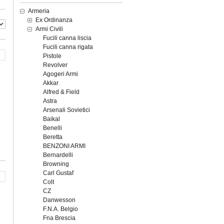
Armeria
Ex Ordinanza
Armi Civili
Fucili canna liscia
Fucili canna rigata
Pistole
Revolver
Agogeri Armi
Akkar
Alfred & Field
Astra
Arsenali Sovietici
Baikal
Benelli
Beretta
BENZONI ARMI
Bernardelli
Browning
Carl Gustaf
Colt
CZ
Danwesson
F.N.A. Belgio
Fna Brescia