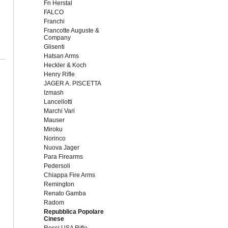
Fn Herstal
FALCO
Franchi
Francotte Auguste &
Company
Glisenti
Hatsan Arms
Heckler & Koch
Henry Rifle
JAGER A. PISCETTA
Izmash
Lancellotti
Marchi Vari
Mauser
Miroku
Norinco
Nuova Jager
Para Firearms
Pedersoli
Chiappa Fire Arms
Remington
Renato Gamba
Radom
Repubblica Popolare
Cinese