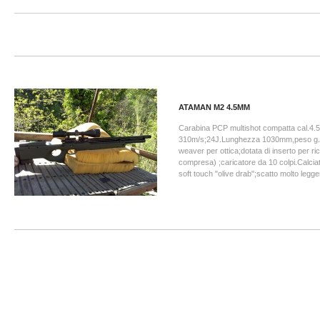
ATAMAN M2 4.5MM
Carabina PCP multishot compatta cal.4.
310m/s;24J.Lunghezza 1030mm,peso g.45
weaver per ottica;dotata di inserto per ri
compresa) ;caricatore da 10 colpi.Calciat
soft touch "olive drab";scatto molto legge