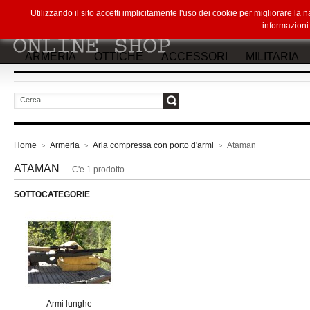
Utilizzando il sito accetti implicitamente l'uso dei cookie per migliorare la
informazion
ARMERIA
OTTICHE
ACCESSORI
MILITARIA
vai
Home
Armeria
Aria compressa con porto d'armi
Ataman
>
>
>
ATAMAN
C'e 1 prodotto.
SOTTOCATEGORIE
Armi lunghe