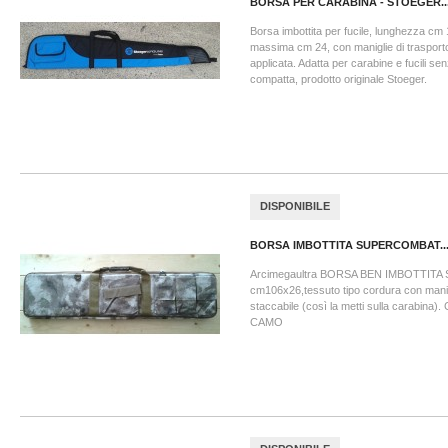
BORSA PER CARABINA - STOEGER..
Borsa imbottita per fucile, lunghezza cm 
massima cm 24, con maniglie di trasport
applicata. Adatta per carabine e fucili se
compatta, prodotto originale Stoeger.
DISPONIBILE
BORSA IMBOTTITA SUPERCOMBAT..
Arcimegaultra BORSA BEN IMBOTTIT
cm106x26,tessuto tipo cordura con manigl
staccabile (così la metti sulla carabina)
CAMO