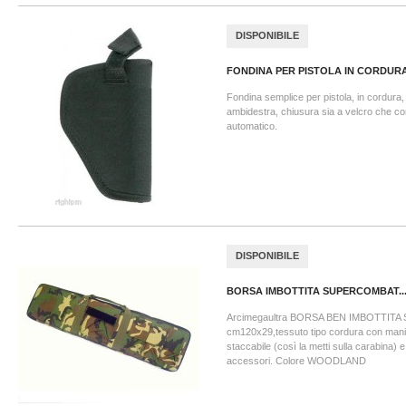
DISPONIBILE
FONDINA PER PISTOLA IN CORDUR
Fondina semplice per pistola, in cordura,
ambidestra, chiusura sia a velcro che co
automatico.
DISPONIBILE
BORSA IMBOTTITA SUPERCOMBAT..
Arcimegaultra BORSA BEN IMBOTTIT
cm120x29,tessuto tipo cordura con manigl
staccabile (così la metti sulla carabina) 
accessori. Colore WOODLAND