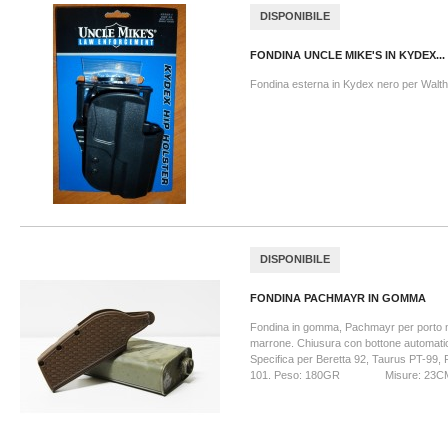
DISPONIBILE
FONDINA UNCLE MIKE'S IN KYDEX...
Fondina esterna in Kydex nero per Walt
DISPONIBILE
FONDINA PACHMAYR IN GOMMA
Fondina in gomma, Pachmayr per porto m
marrone. Chiusura con bottone automatic
Specifica per Beretta 92, Taurus PT-99,
101. Peso: 180GR Misure: 23C