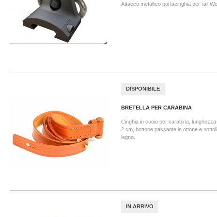
Attacco metallico portacinghia per rail W
DISPONIBILE
BRETELLA PER CARABINA
Cinghia in cuoio per carabina, lunghezz
2 cm, bottone passante in ottone e nottoli
legno.
IN ARRIVO