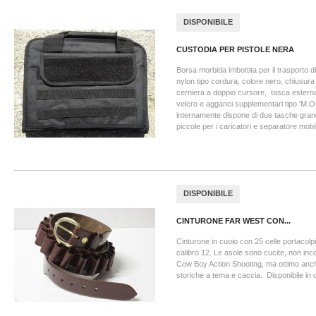
DISPONIBILE
CUSTODIA PER PISTOLE NERA
Borsa morbida imbottita per il trasporto di
nylon tipo cordura, colore nero, chiusura
cerniera a doppio cursore, tasca estern
velcro e agganci supplementari tipo 'M.O.
internamente dispone di due tasche grand
piccole per i caricatori e separatore mobi
DISPONIBILE
CINTURONE FAR WEST CON...
Cinturone in cuoio con 25 celle portacolp
calibro 12. Le asole sono cucite, non inco
Cow Boy Action Shooting, ma ottimo anch
storiche a tema e caccia. Disponibile in 