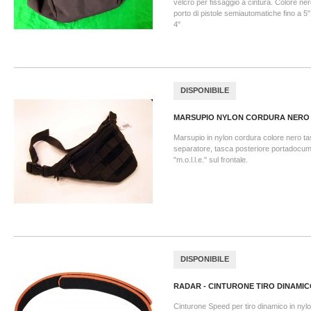
velcro per fissaggio a cintura. Colore nero
porto di pistole semiautomatiche fino a 5"
4"
DISPONIBILE
MARSUPIO NYLON CORDURA NERO
Marsupio in nylon cordura colore nero ta
separatore, tasca posteriore portadocum
"m.o.l.l.e." sul frontale.
DISPONIBILE
RADAR - CINTURONE TIRO DINAMICO
Cinturone Speed per tiro dinamico in nyl