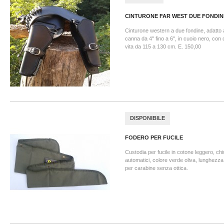
CINTURONE FAR WEST DUE FONDINE
Cinturone western a due fondine, adatto 
canna da 4" fino a 6", in cuoio nero, con
vita da 115 a 130 cm. E. 150,00
DISPONIBILE
FODERO PER FUCILE
Custodia per fucile in cotone leggero, ch
automatici, colore verde oliva, lunghezz
per carabine senza ottica.