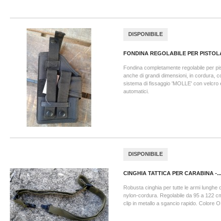
DISPONIBILE
FONDINA REGOLABILE PER PISTOLA
Fondina completamente regolabile per pis
anche di grandi dimensioni, in cordura, c
sistema di fissaggio 'MOLLE' con velcro 
automatici.
DISPONIBILE
CINGHIA TATTICA PER CARABINA -..
Robusta cinghia per tutte le armi lunghe o
nylon-cordura. Regolabile da 95 a 122 c
clip in metallo a sgancio rapido. Colore