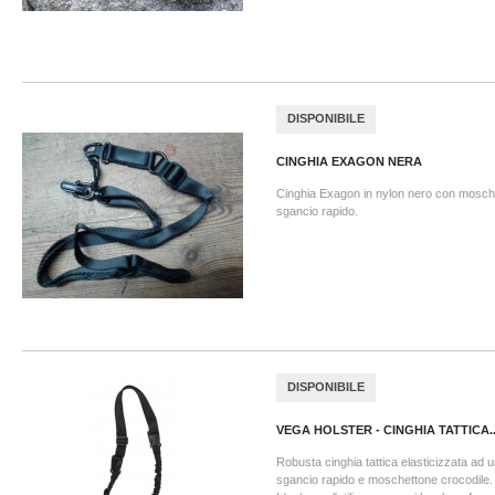
DISPONIBILE
CINGHIA EXAGON NERA
Cinghia Exagon in nylon nero con moschet
sgancio rapido.
DISPONIBILE
VEGA HOLSTER - CINGHIA TATTICA..
Robusta cinghia tattica elasticizzata ad 
sgancio rapido e moschettone crocodile.