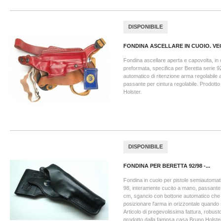
DISPONIBILE
FONDINA ASCELLARE IN CUOIO. VEG
Fondina ascellare aperta e capovolta, in cu
preformata, specifica per Beretta serie 9
automatico di ritenzione arma regolabile a
passante per cintura regolabile. Prodotto
Holster.
DISPONIBILE
FONDINA PER BERETTA 92/98 -...
Fondina in cuoio per pistole semiautomat
98, interamente cucito a mano, passante
cm, sgancio con bottone automatico che 
posizionare l'arma in orizzontale quando s
Articolo di pregevolissima fattura, robust
prodotto dalla famosa casa Bruno Holste