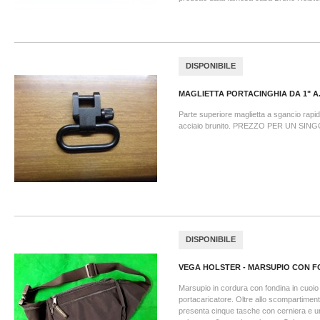
DISPONIBILE
MAGLIETTA PORTACINGHIA DA 1" A.
Parte superiore maglietta a sgancio rapi
acciaio brunito. PREZZO PER UN SIN
DISPONIBILE
VEGA HOLSTER - MARSUPIO CON F
Marsupio in cordura con fondina in cuoio 
portacaricatore. Oltre allo scompartiment
presenta cinque tasche con cerniera e 