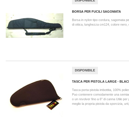
DISPONIBILE
BORSA PER FUCILI SAGOMATA
Borsa in nylon tipo cordura, sagomata pe
di ottica, lunghezza cm124, colore nero, 
DISPONIBILE
TASCA PER PISTOLA LARGE - BLAC
Tasca porta-pistola imbottita, 100% polie
Puo contenere comodamente una semiaut
o un revolver fino a 6" di canna Utile per
meglio la propria pistola da sporcizia, urti, 