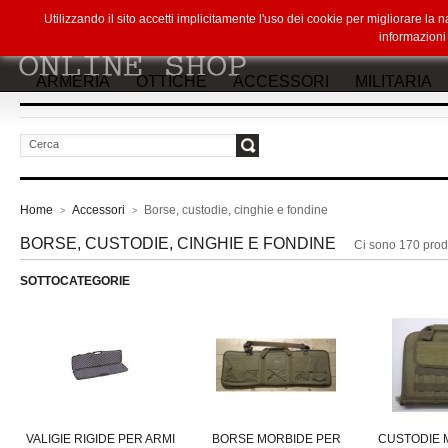
Utilizzando il sito accetti implicitamente l'uso dei cookie per migliorare la
informazion
ARMERIA
OTTICHE
ACCESSORI
MILITARIA
vai
Home
Accessori
Borse, custodie, cinghie e fondine
>
>
BORSE, CUSTODIE, CINGHIE E FONDINE
Ci sono 170 prodo
SOTTOCATEGORIE
VALIGIE RIGIDE PER ARMI
BORSE MORBIDE PER
CUSTODIE 