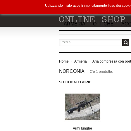
Utilizzando il sito accetti implicitamente l'uso dei co
ARMERIA
OTTICHE
ACC
vai
Home
Armeria
Aria compressa con port
>
>
NORCONIA
C'e 1 prodotto.
SOTTOCATEGORIE
Armi lunghe