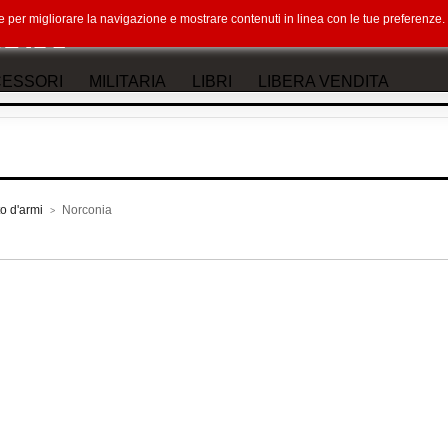
okie per migliorare la navigazione e mostrare contenuti in linea con le tue preferenz
ESSORI
MILITARIA
LIBRI
LIBERA VENDITA
o d'armi
Norconia
>