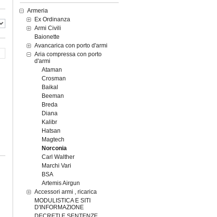
Armeria
Ex Ordinanza
Armi Civili
Baionette
Avancarica con porto d'armi
Aria compressa con porto
d'armi
Ataman
Crosman
Baikal
Beeman
Breda
Diana
Kalibr
Hatsan
Magtech
Norconia
Carl Walther
Marchi Vari
BSA
Artemis Airgun
Accessori armi , ricarica
MODULISTICA E SITI
D'INFORMAZIONE
DECRETI E SENTENZE