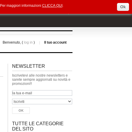
e. Per maggiori informazioni
CLICCA QUI
.
Ok
Select Language
▼
Benvenuto, (
log in
)
Il tuo account
NEWSLETTER
Iscrivetevi alle nostre newsletters e
sarete sempre aggiornati su novità e
promozioni!!
TUTTE LE CATEGORIE
DEL SITO