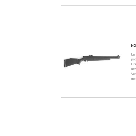
NO
La 
pot
Dis
m/s
Ver
con