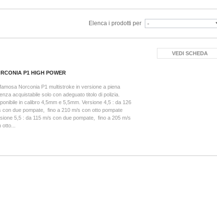
Elenca i prodotti per
VEDI SCHEDA
RCONIA P1 HIGH POWER
famosa Norconia P1 multistroke in versione a piena
enza acquistabile solo con adeguato titolo di polizia.
ponibile in calibro 4,5mm e 5,5mm. Versione 4,5 : da 126
 con due pompate, fino a 210 m/s con otto pompate
sione 5,5 : da 115 m/s con due pompate, fino a 205 m/s
 otto...