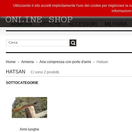
Utilizzando il sito accetti implicitamente l'uso dei cookie per migliorare la
informazion
ARMERIA
OTTICHE
ACCESSORI
MILITARIA
vai
Home
Armeria
Aria compressa con porto d'armi
Hatsan
>
>
>
HATSAN
Ci sono 2 prodotti.
SOTTOCATEGORIE
Armi lunghe