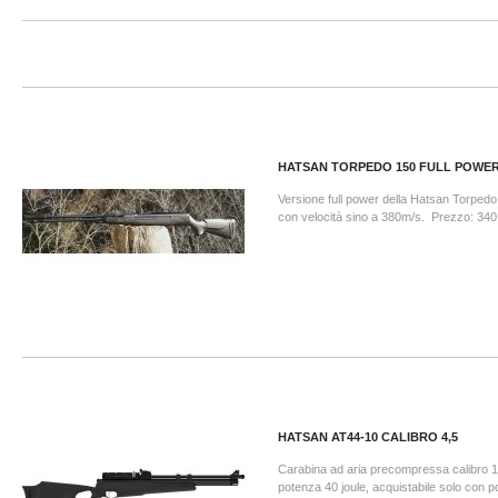
HATSAN TORPEDO 150 FULL POWE
Versione full power della Hatsan Torped
con velocità sino a 380m/s. Prezzo: 340
HATSAN AT44-10 CALIBRO 4,5
Carabina ad aria precompressa calibro 1
potenza 40 joule, acquistabile solo con p