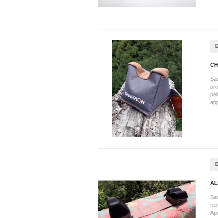
CH
Sac
pro
pel
ap
AL
Sac
rie
Ap