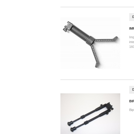
IM
Imp
int
16
BI
Bip