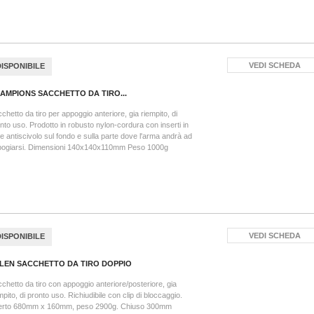
VEDI SCHEDA
DISPONIBILE
AMPIONS SACCHETTO DA TIRO...
chetto da tiro per appoggio anteriore, gia riempito, di
nto uso. Prodotto in robusto nylon-cordura con inserti in
le antiscivolo sul fondo e sulla parte dove l'arma andrà ad
pogiarsi. Dimensioni 140x140x110mm Peso 1000g
VEDI SCHEDA
DISPONIBILE
LEN SACCHETTO DA TIRO DOPPIO
chetto da tiro con appoggio anteriore/posteriore, gia
mpito, di pronto uso. Richiudibile con clip di bloccaggio.
erto 680mm x 160mm, peso 2900g. Chiuso 300mm