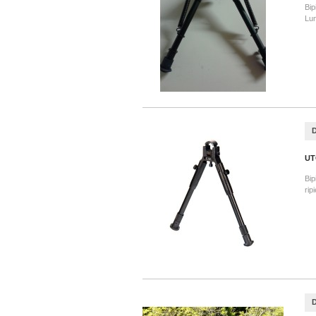
Bip
Lun
UT
Bip
rip