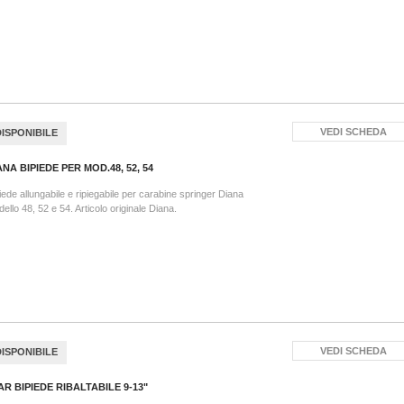
VEDI SCHEDA
DISPONIBILE
ANA BIPIEDE PER MOD.48, 52, 54
iede allungabile e ripiegabile per carabine springer Diana
ello 48, 52 e 54. Articolo originale Diana.
VEDI SCHEDA
DISPONIBILE
AR BIPIEDE RIBALTABILE 9-13"