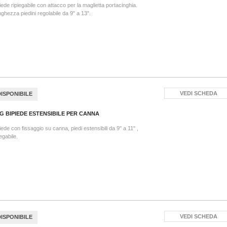
iede ripiegabile con attacco per la maglietta portacinghia.
ghezza piedini regolabile da 9" a 13".
VEDI SCHEDA
DISPONIBILE
G BIPIEDE ESTENSIBILE PER CANNA
iede con fissaggio su canna, piedi estensibili da 9" a 11" ,
iegabile.
VEDI SCHEDA
DISPONIBILE