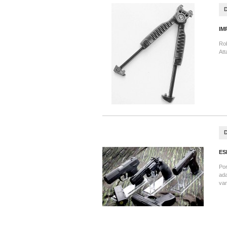
IM
Rob
Att
ES
Por
ada
van