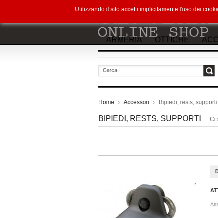
Utilizzando il sito accetti implicitamente l'uso dei co
ARMERIA
OTTICHE
ACC
vai
Home
Accessori
Bipiedi, rests, supporti
>
>
BIPIEDI, RESTS, SUPPORTI
Ci 
AT
Att