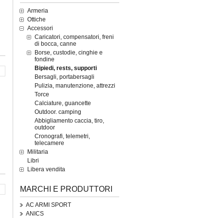
Armeria
Ottiche
Accessori
Caricatori, compensatori, freni
di bocca, canne
Borse, custodie, cinghie e
fondine
Bipiedi, rests, supporti
Bersagli, portabersagli
Pulizia, manutenzione, attrezzi
Torce
Calciature, guancette
Outdoor. camping
Abbigliamento caccia, tiro,
outdoor
Cronografi, telemetri,
telecamere
Militaria
Libri
Libera vendita
MARCHI E PRODUTTORI
AC ARMI SPORT
ANICS