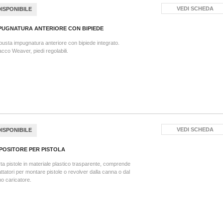
VEDI SCHEDA
DISPONIBILE
PUGNATURA ANTERIORE CON BIPIEDE
usta impugnatura anteriore con bipiede integrato.
acco Weaver, piedi regolabili.
VEDI SCHEDA
DISPONIBILE
POSITORE PER PISTOLA
ta pistole in materiale plastico trasparente, comprende
ttatori per montare pistole o revolver dalla canna o dal
o caricatore.