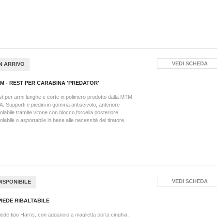
VEDI SCHEDA
IN ARRIVO
M - REST PER CARABINA 'PREDATOR'
t per armi lunghe e corte in polimero prodotto dalla MTM
. Supporti e piedini in gomma antiscivolo, anteriore
olabile tramite vitone con blocco,forcella posteriore
olabile o asportabile in base alle necessità del tiratore.
VEDI SCHEDA
DISPONIBILE
PIEDE RIBALTABILE
iede tipo Harris, con aggancio a maglietta porta cinghia,