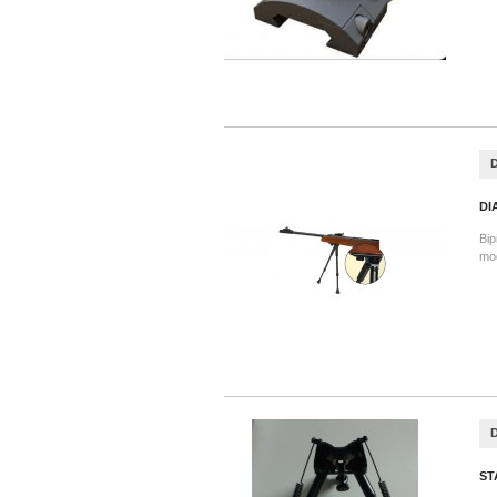
DI
Bip
mod
ST