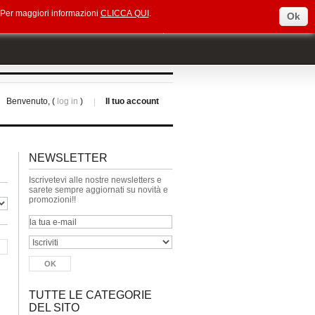
e. Per maggiori informazioni
CLICCA QUI
.
Ok
Select Language
▼
Benvenuto, (
log in
)
Il tuo account
NEWSLETTER
Iscrivetevi alle nostre newsletters e
sarete sempre aggiornati su novità e
promozioni!!
TUTTE LE CATEGORIE
DEL SITO