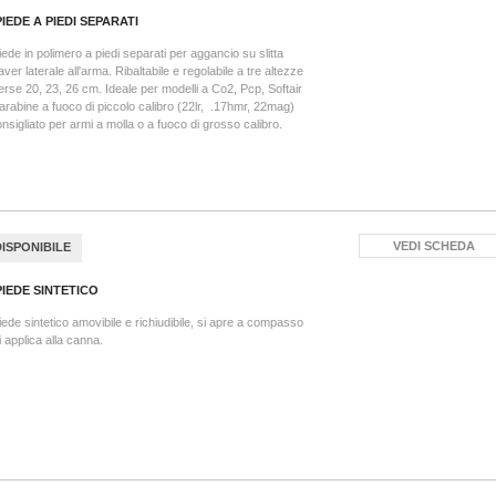
PIEDE A PIEDI SEPARATI
iede in polimero a piedi separati per aggancio su slitta
ver laterale all'arma. Ribaltabile e regolabile a tre altezze
erse 20, 23, 26 cm. Ideale per modelli a Co2, Pcp, Softair
arabine a fuoco di piccolo calibro (22lr, .17hmr, 22mag)
nsigliato per armi a molla o a fuoco di grosso calibro.
VEDI SCHEDA
DISPONIBILE
PIEDE SINTETICO
iede sintetico amovibile e richiudibile, si apre a compasso
i applica alla canna.