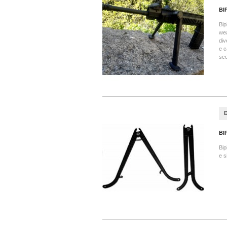
BI
Bip
wea
div
e c
sco
BI
Bip
e s