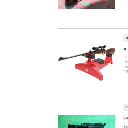
MT
Res
USA
reg
reg
BI
Bip