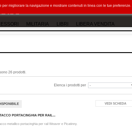
okie per migliorare la navigazione e mostrare contenuti in linea con le tue preferenz
ESSORI
MILITARIA
LIBRI
LIBERA VENDITA
sono 26 prodotti.
Elenca i prodotti per
VEDI SCHEDA
DISPONIBILE
TACCO PORTACINGHIA PER RAIL...
acco metallico portacinghia per rail Weaver e Picatinny.