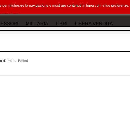
okie per migliorare la navigazione e mostrare contenuti in linea con le tue preferenz
ESSORI
MILITARIA
LIBRI
LIBERA VENDITA
o d'armi
Baikal
>