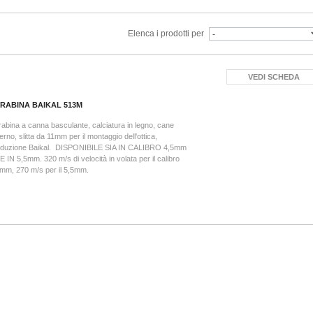
Elenca i prodotti per
VEDI SCHEDA
RABINA BAIKAL 513M
abina a canna basculante, calciatura in legno, cane
erno, slitta da 11mm per il montaggio dell'ottica,
oduzione Baikal. DISPONIBILE SIA IN CALIBRO 4,5mm
 IN 5,5mm. 320 m/s di velocità in volata per il calibro
mm, 270 m/s per il 5,5mm.