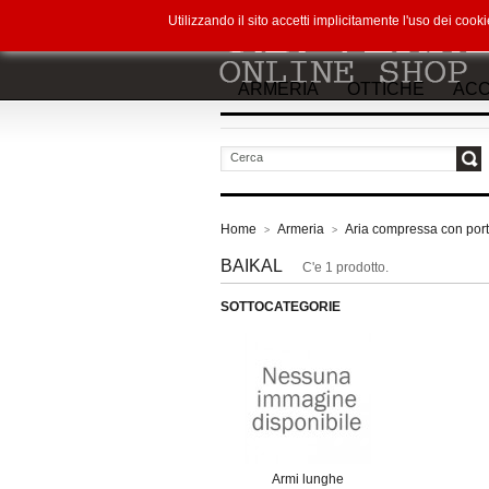
Utilizzando il sito accetti implicitamente l'uso dei co
ARMERIA
OTTICHE
ACC
vai
Home
Armeria
Aria compressa con port
>
>
BAIKAL
C'e 1 prodotto.
SOTTOCATEGORIE
Armi lunghe