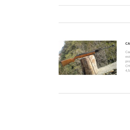
CA
Car
est
pr
CHE
4,5