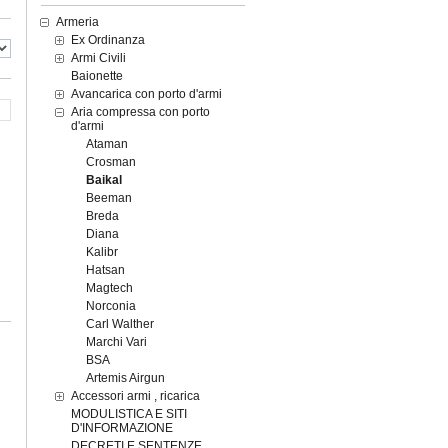
Armeria
Ex Ordinanza
Armi Civili
Baionette
Avancarica con porto d'armi
Aria compressa con porto
d'armi
Ataman
Crosman
Baikal
Beeman
Breda
Diana
Kalibr
Hatsan
Magtech
Norconia
Carl Walther
Marchi Vari
BSA
Artemis Airgun
Accessori armi , ricarica
MODULISTICA E SITI
D'INFORMAZIONE
DECRETI E SENTENZE