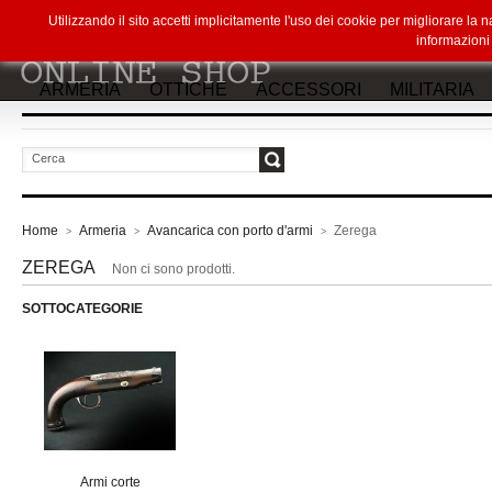
Utilizzando il sito accetti implicitamente l'uso dei cookie per migliorare la
informazion
ARMERIA
OTTICHE
ACCESSORI
MILITARIA
vai
Home
Armeria
Avancarica con porto d'armi
Zerega
>
>
>
ZEREGA
Non ci sono prodotti.
SOTTOCATEGORIE
Armi corte