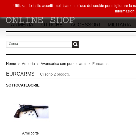
Utilizzando il sito accetti implicitamente l'uso dei cookie per migliorare la
informazion
ARMERIA
OTTICHE
ACCESSORI
MILITARIA
vai
Home
Armeria
Avancarica con porto d'armi
Euroarms
>
>
>
EUROARMS
Ci sono 2 prodotti.
SOTTOCATEGORIE
Armi corte