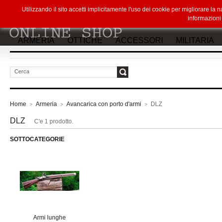
Utilizzando il sito accetti implicitamente l'uso dei cookie per migliorare la
informazion
ARMERIA
OTTICHE
ACCESSORI
MILITARIA
vai
Home
Armeria
Avancarica con porto d'armi
DLZ
>
>
>
DLZ
C'e 1 prodotto.
SOTTOCATEGORIE
Armi lunghe