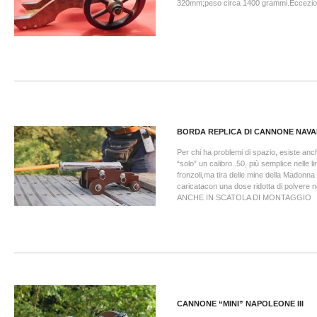
320mm;peso circa 1400 grammi.Eccezion
BORDA REPLICA DI CANNONE NAVA
Per chi ha problemi di spazio, esiste anche
“solo” un calibro .50, più semplice nelle 
fronzoli,ma tira delle mine della Madonna
caricatacon una dose ridotta di polvere
ANCHE IN SCATOLA DI MONTAGGIO
CANNONE “MINI” NAPOLEONE III