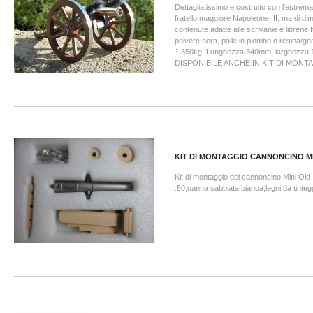
Dettagliatissimo e costruito con l'estrem
fratello maggiore Napoleone III, ma di di
contenute adatte alle scrivanie e librerie I
polvere nera, palle in piombo o resina/
1,350kg, Lunghezza 340mm, larghezza
DISPONIBILE ANCHE IN KIT DI MONTA
KIT DI MONTAGGIO CANNONCINO MIN
Kit di montaggio del cannoncino Mini Old 
.50;canna sabbiata bianca;legni da tintegg