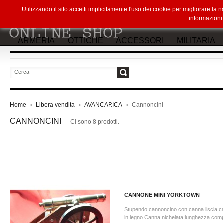
Utilizzando il sito accetti implicitamente l'uso dei cookie per migliorare la
informazion
ARMERIA
OTTICHE
ACCESSORI
MILITARIA
vai
Home
Libera vendita
AVANCARICA
Cannoncini
>
>
>
CANNONCINI
Ci sono 8 prodotti.
CANNONE MINI YORKTOWN
Stupendo cannoncino con canna liscia cal
in legno.Canna nichelata;lunghezza com