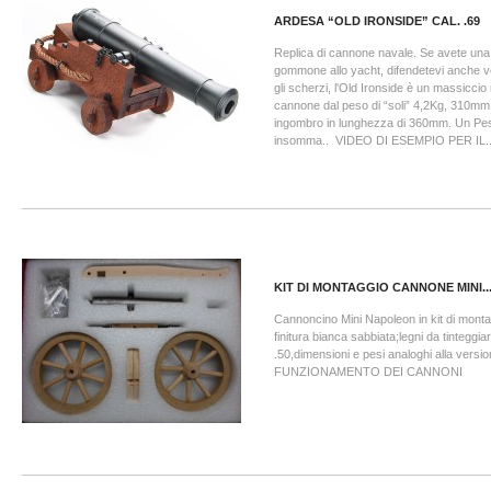
ARDESA “OLD IRONSIDE” CAL. .69
Replica di cannone navale. Se avete una
gommone allo yacht, difendetevi anche voi 
gli scherzi, l'Old Ironside è un massicci
cannone dal peso di “soli” 4,2Kg, 310mm
ingombro in lunghezza di 360mm. Un Pe
insomma.. VIDEO DI ESEMPIO PER IL..
KIT DI MONTAGGIO CANNONE MINI..
Cannoncino Mini Napoleon in kit di mont
finitura bianca sabbiata;legni da tinteggiar
.50,dimensioni e pesi analoghi alla versio
FUNZIONAMENTO DEI CANNONI