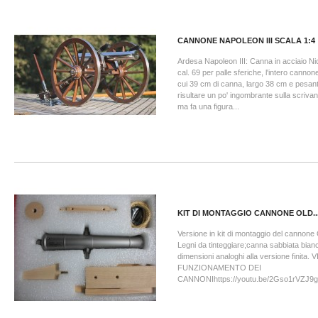
CANNONE NAPOLEON III SCALA 1:4
Ardesa Napoleon III: Canna in acciaio Ni
cal. 69 per palle sferiche, l'intero canno
cui 39 cm di canna, largo 38 cm e pesan
risultare un po' ingombrante sulla scrivan
ma fa una figura...
KIT DI MONTAGGIO CANNONE OLD..
Versione in kit di montaggio del cannone 
Legni da tinteggiare;canna sabbiata bian
dimensioni analoghi alla versione finita.
FUNZIONAMENTO DEI
CANNONIhttps://youtu.be/2Gso1rVZJ9g