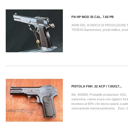
FN HP MOD 35 CAL. 7.65 PB
ARMI DEL III REICH DI PRODUZIONE
TEDESCAannessioni, preda bellica, prodot
PISTOLA FNH .32 ACP / 7.65X17...
Mtr. 405858, Probabile produzione 1911
sanissima, canna scura con rigature forti
brunitura al 60% che lascia spazio a pat
storicamente interessantissima. Euro: 