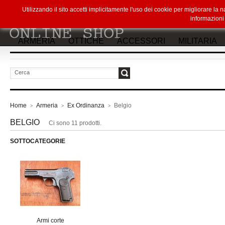
Utilizzando il sito accetti implicitamente l'uso dei cookie per migliorare la
informazion
ARMERIA
OTTICHE
ACCESSORI
MILITARIA
vai
Home
Armeria
Ex Ordinanza
Belgio
>
>
>
BELGIO
Ci sono 11 prodotti.
SOTTOCATEGORIE
Armi corte