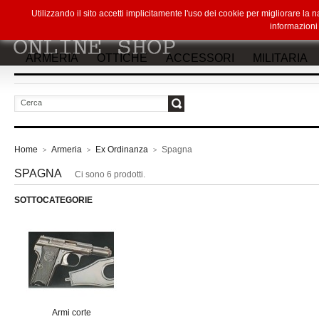
Utilizzando il sito accetti implicitamente l'uso dei cookie per migliorare la
informazion
ARMERIA
OTTICHE
ACCESSORI
MILITARIA
vai
Home
Armeria
Ex Ordinanza
Spagna
>
>
>
SPAGNA
Ci sono 6 prodotti.
SOTTOCATEGORIE
Armi corte