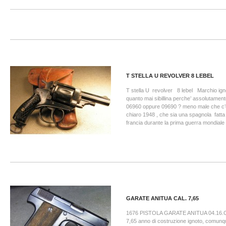
T STELLA U REVOLVER 8 LEBEL
T stella U revolver 8 lebel Marchio igno
quanto mai sibillina perche’ assolutamen
06960 oppure 09690 ? meno male che c’è 
chiaro 1948 , che sia una spagnola fatta 
francia durante la prima guerra mondiale , 
GARATE ANITUA CAL. 7,65
1676 PISTOLA GARATE ANITUA 04.16.CI
7,65 anno di costruzione ignoto, comun