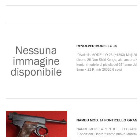
REVOLVER MODELLO 26
Rivoltella MODELLO 26 (=1893) Meiji 26 
dicono 26 Nen Shiki Kengu, altri ancora 
kenju: (modello di pistola del 26° anno dell
9mm x 22 R, mtr 26320,6 colpi.
NAMBU MOD. 14 PONTICELLO GRAND
NAMBU MOD. 14 PONTICELLO GRAND
Condizioni: Usato :: come nuovo March