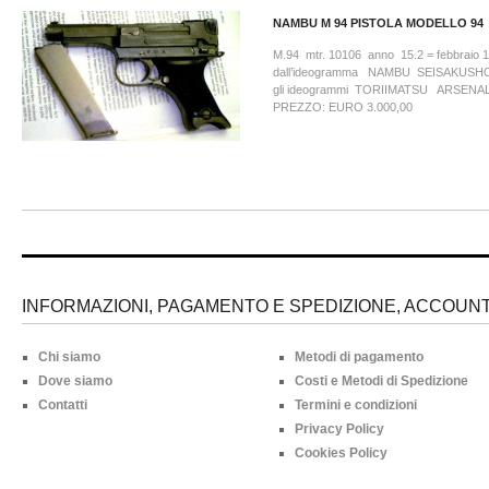
NAMBU M 94 PISTOLA MODELLO 94
M.94 mtr. 10106 anno 15.2 = febbraio 1
dall’ideogramma NAMBU SEISAKUSHO . 
gli ideogrammi TORIIMATSU ARSEN
PREZZO: EURO 3.000,00
INFORMAZIONI, PAGAMENTO E SPEDIZIONE, ACCOUNT 
Chi siamo
Metodi di pagamento
Dove siamo
Costi e Metodi di Spedizione
Contatti
Termini e condizioni
Privacy Policy
Cookies Policy