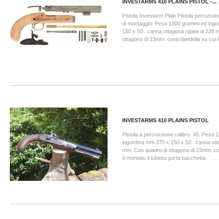
INVESTARMS 410 PLAINS PISTOL -...
Pistola Investarm Plain Pistola percussione
di montaggio. Pesa 1300 grammi ed ing
150 x 50 . canna ottagona rigata di 228
ottagono di 23mm. controbindella su cui è
INVESTARMS 410 PLAINS PISTOL
Pistola a percussione calibro .45. Pesa
ingombra mm.375 x 150 x 50 . canna otta
mm. Con quadro di ottagono di 23mm. con
è montato il tubetto porta bacchetta. ...