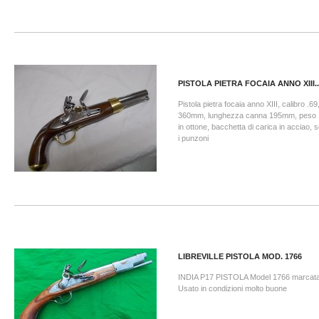
PISTOLA PIETRA FOCAIA ANNO XIII..
Pistola pietra focaia anno XIII, calibro .6
360mm, lunghezza canna 195mm, peso 1
in ottone, bacchetta di carica in acciao, 
i punzoni
LIBREVILLE PISTOLA MOD. 1766
INDIA P17 PISTOLA Model 1766 marcat
Usato in condizioni molto buone