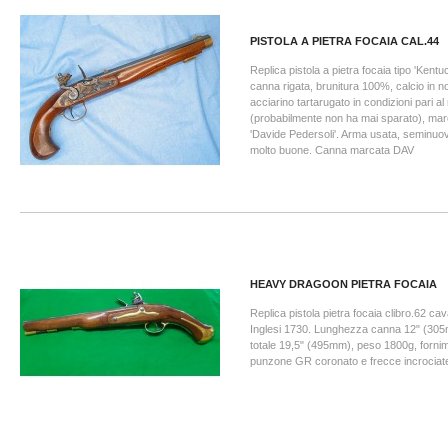
PISTOLA A PIETRA FOCAIA CAL.44
Replica pistola a pietra focaia tipo 'Kentuc
canna rigata, brunitura 100%, calcio in noc
acciarino tartarugato in condizioni pari a
(probabilmente non ha mai sparato), mar
'Davide Pedersoli'. Arma usata, seminuov
molto buone. Canna marcata DAV
HEAVY DRAGOON PIETRA FOCAIA
Replica pistola pietra focaia clibro.62 cav
Inglesi 1730. Lunghezza canna 12" (30
totale 19,5" (495mm), peso 1800g, fornime
punzone GR coronato e frecce incrociat