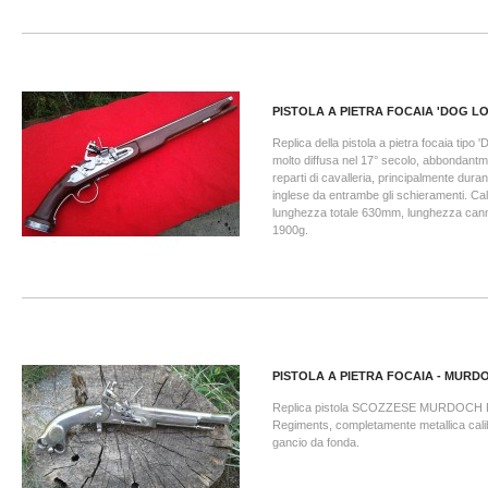
PISTOLA A PIETRA FOCAIA 'DOG L
Replica della pistola a pietra focaia tipo 
molto diffusa nel 17° secolo, abbondantm
reparti di cavalleria, principalmente duran
inglese da entrambe gli schieramenti. Ca
lunghezza totale 630mm, lunghezza ca
1900g.
PISTOLA A PIETRA FOCAIA - MURD
Replica pistola SCOZZESE MURDOCH R
Regiments, completamente metallica cal
gancio da fonda.