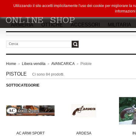
Utilizzando il sito accetti implicitamente l'uso dei cookie per migliorare la
informazion
ARMERIA
OTTICHE
ACCESSORI
MILITARIA
vai
Home
Libera vendita
AVANCARICA
Pistole
>
>
>
PISTOLE
Ci sono 84 prodotti.
SOTTOCATEGORIE
AC ARMI SPORT
ARDESA
I