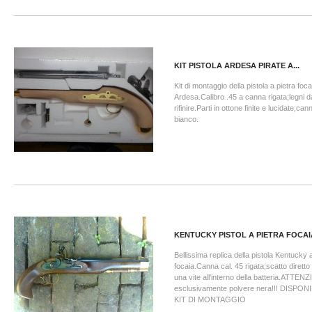
KIT PISTOLA ARDESA PIRATE A...
Kit di montaggio della pistola a pietra foca
Ardesa.Calibro .45 a canna rigata;legni da
rifinire.Parti in ottone finite e lucidate;cann
bianco.
KENTUCKY PISTOL A PIETRA FOCAI
Bellissima replica della pistola Kentucky a
focaia.Canna cal. 45 rigata;scatto diretto 
una vite all'interno della batteria.ATTE
esclusivamente polvere nera!!! DISPO
KIT DI MONTAGGIO