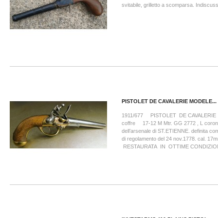
svitabile, grilletto a scomparsa. Indiscuss
PISTOLET DE CAVALERIE MODELE...
1911/677 PISTOLET DE CAVALERIE mo
coffre 17-12 M Mtr. GG 2772 , L cor
dell’arsenale di ST.ETIENNE. definita co
di regolamento del 24 nov.1778. cal. 1
RESTAURATA IN OTTIME CONDIZIONI