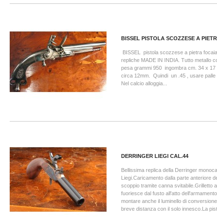
BISSEL PISTOLA SCOZZESE A PIET
BISSEL pistola scozzese a pietra focaia 
repliche MADE IN INDIA. Tutto metallo c
pesa grammi 950 ingombra cm. 34 x 17 
circa 12mm. Quindi un .45 , usare palle
Nel calcio alloggia...
DERRINGER LIEGI CAL.44
Bellissima replica della Derringer monoc
Liegi.Caricamento dalla parte anteriore d
scoppio tramite canna svitabile.Grillett
fuoriesce dal fusto all'atto dell'armament
montare anche il luminello di conversione 
breve distanza con il solo innesco.La pisto