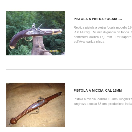
PISTOLA A PIETRA FOCAIA -...
Replica pistola a pietra focaia modello 
R.le Mutzig' . Munita di gancio da fonda.
centimetri, calibro 17,1 mm. Per sapere 
sull'Avancarica clicca
PISTOLA A MICCIA, CAL 16MM
Pistola a miccia, calibro 16 mm, lunghe
lunghezza totale 63 cm, produzione india