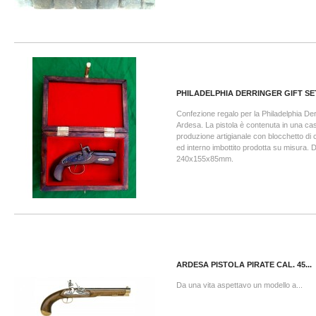
PHILADELPHIA DERRINGER GIFT SE
Confezione regalo per la Philadelphia Der
Ardesa. La pistola è contenuta in una cas
produzione artigianale con blocchetto di 
ed interno imbottito prodotta su misura. 
240x155x85mm.
ARDESA PISTOLA PIRATE CAL. 45...
Da una vita aspettavo un modello a...