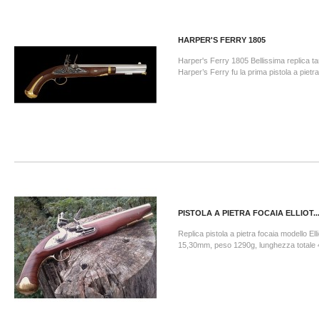
HARPER'S FERRY 1805
Harper's Ferry 1805 Bellissima replica ta
Harper’s Ferry fu la prima pistola a pietra.
PISTOLA A PIETRA FOCAIA ELLIOT..
Replica pistola a pietra focaia modello Ell
15,30mm, peso 1290g, lunghezza totale