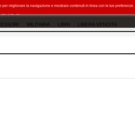
okie per migliorare la navigazione e mostrare contenuti in linea con le tue preferenz
ESSORI
MILITARIA
LIBRI
LIBERA VENDITA