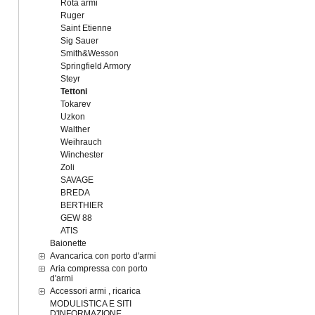
Rota armi
Ruger
Saint Etienne
Sig Sauer
Smith&Wesson
Springfield Armory
Steyr
Tettoni
Tokarev
Uzkon
Walther
Weihrauch
Winchester
Zoli
SAVAGE
BREDA
BERTHIER
GEW 88
ATIS
Baionette
Avancarica con porto d'armi
Aria compressa con porto
d'armi
Accessori armi , ricarica
MODULISTICA E SITI
D'INFORMAZIONE