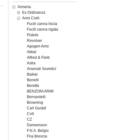
Armeria
Ex Ordinanza
Armi Civili
Fucili canna liscia
Fucili canna rigata
Pistole
Revolver
Agogeri Armi
Akkar
Alfred & Field
Astra
Arsenali Sovietici
Baikal
Benelli
Beretta
BENZONI ARMI
Bernardelli
Browning
Carl Gustaf
Colt
CZ
Danwesson
F.N.A. Belgio
Fna Brescia