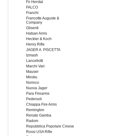
Fn Herstal
FALCO
Franchi
Francotte Auguste &
Company
Glisenti
Hatsan Arms
Heckler & Koch
Henry Rifle
JAGER A. PISCETTA
Izmash
Lancellotti
Marchi Vari
Mauser
Miroku
Norinco
Nuova Jager
Para Firearms
Pedersoli
Chiappa Fire Arms
Remington
Renato Gamba
Radom
Repubblica Popolare Cinese
Rossi USA Rifle