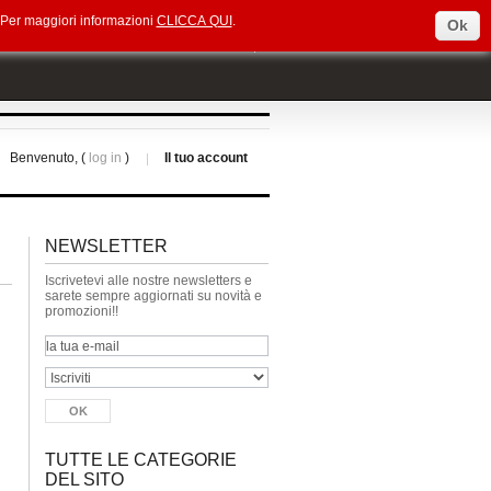
e. Per maggiori informazioni
CLICCA QUI
.
Ok
Select Language
▼
Benvenuto, (
log in
)
Il tuo account
NEWSLETTER
Iscrivetevi alle nostre newsletters e
sarete sempre aggiornati su novità e
promozioni!!
TUTTE LE CATEGORIE
DEL SITO