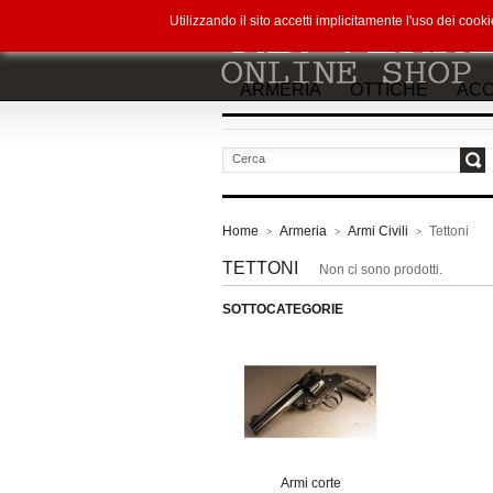
Utilizzando il sito accetti implicitamente l'uso dei co
ARMERIA
OTTICHE
ACC
vai
Home
Armeria
Armi Civili
Tettoni
>
>
>
TETTONI
Non ci sono prodotti.
SOTTOCATEGORIE
Armi corte