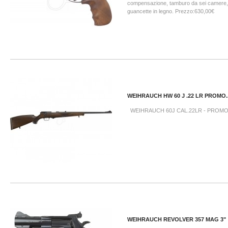
compensazione, tamburo da sei camere, fi
guancette in legno. Prezzo:630,00€
WEIHRAUCH HW 60 J .22 LR PROMO..
WEIHRAUCH 60J CAL.22LR - PROM
WEIHRAUCH REVOLVER 357 MAG 3"