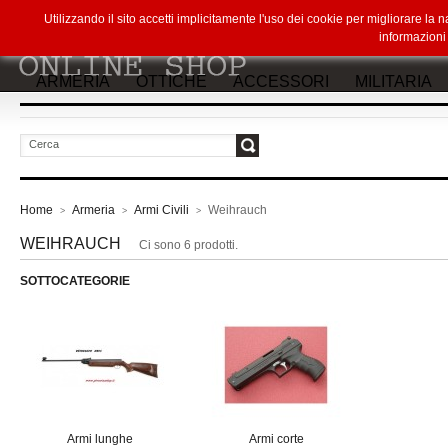
Utilizzando il sito accetti implicitamente l'uso dei cookie per migliorare la
informazion
ARMERIA
OTTICHE
ACCESSORI
MILITARIA
vai
Home
Armeria
Armi Civili
Weihrauch
>
>
>
WEIHRAUCH
Ci sono 6 prodotti.
SOTTOCATEGORIE
Armi lunghe
Armi corte