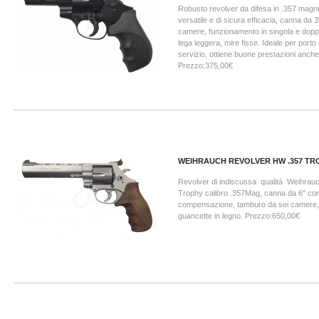
Robusto revolver da difesa in .357 magn
versatile e di sicura efficacia, canna da 
camere, funzionamento in singola e doppi
lega leggera, mire fisse. Ideale per porto
servizio, ottiene buone prestazioni anche
Prezzo:375,00€
WEIHRAUCH REVOLVER HW .357 TR
Revolver di indiscussa qualità Weihrauc
Trophy calibro .357Mag, canna da 6" con 
compensazione, tamburo da sei camere, fi
guancette in legno. Prezzo:650,00€