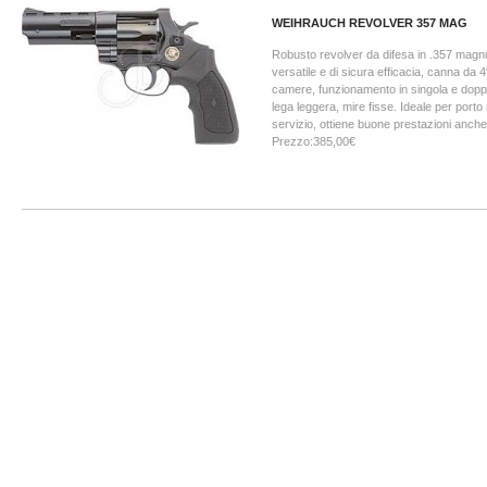
WEIHRAUCH REVOLVER 357 MAG
Robusto revolver da difesa in .357 magn
versatile e di sicura efficacia, canna da 
camere, funzionamento in singola e doppi
lega leggera, mire fisse. Ideale per porto
servizio, ottiene buone prestazioni anche
Prezzo:385,00€