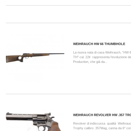
WEIHRAUCH HW 66 THUMBHOLE
La nuova nata di casa Weihrauch, “
TH” cal. 22lr rappresenta l’evoluzione d
Production, che già da...
WEIHRAUCH REVOLVER HW .357 TR
Revolver di indiscussa qualità Weihrauc
Trophy calibro .357Mag, canna da 6" con 