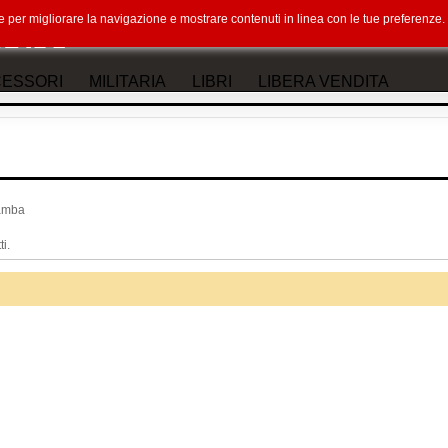
okie per migliorare la navigazione e mostrare contenuti in linea con le tue preferenz
ESSORI
MILITARIA
LIBRI
LIBERA VENDITA
amba
i.