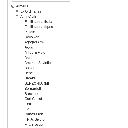
Armeria
Ex Ordinanza
Armi Civili
Fucili canna liscia
Fucili canna rigata
Pistole
Revolver
Agogeri Armi
Akkar
Alfred & Field
Astra
Arsenali Sovietici
Baikal
Benelli
Beretta
BENZONI ARMI
Bernardelli
Browning
Carl Gustaf
Colt
CZ
Danwesson
F.N.A. Belgio
Fna Brescia