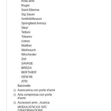
Rota armi
Ruger
Saint Etienne
Sig Sauer
Smith&Wesson
Springfield Armory
Steyr
Tettoni
Tokarev
Uzkon
Walther
Weihrauch
Winchester
Zoli
SAVAGE
BREDA
BERTHIER
GEW 88
ATIS
Baionette
Avancarica con porto d'armi
Aria compressa con porto
d'armi
Accessori armi , ricarica
MODULISTICA E SITI
D'INFORMAZIONE