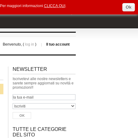
e. Per maggiori informazioni
CLICCA QUI
.
Ok
Select Language
▼
Benvenuto, (
log in
)
Il tuo account
NEWSLETTER
Iscrivetevi alle nostre newsletters e
sarete sempre aggiornati su novità e
promozioni!!
TUTTE LE CATEGORIE
DEL SITO