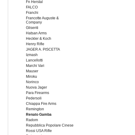
Fn Herstal
FALCO
Franchi
Francotte Auguste &
Company
Glisenti
Hatsan Arms
Heckler & Koch
Henry Rifle
JAGER A. PISCETTA
Izmash
Lancellotti
Marchi Vari
Mauser
Miroku
Norinco
Nuova Jager
Para Firearms
Pedersoli
Chiappa Fire Arms
Remington
Renato Gamba
Radom
Repubblica Popolare Cinese
Rossi USA Rifle