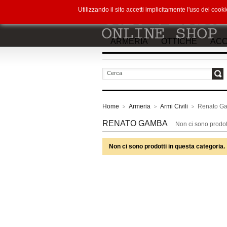
Utilizzando il sito accetti implicitamente l'uso dei co
ARMERIA
OTTICHE
ACC
vai
Home
Armeria
Armi Civili
Renato G
>
>
>
RENATO GAMBA
Non ci sono prodott
Non ci sono prodotti in questa categoria.